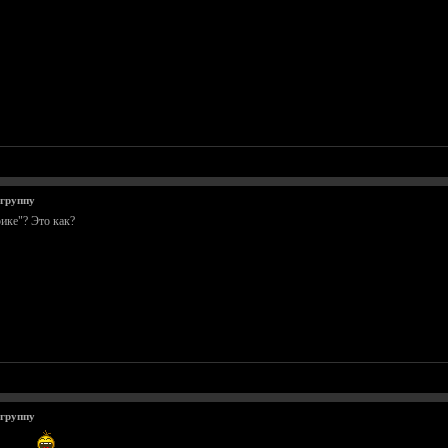
 группу
рике"? Это как?
 группу