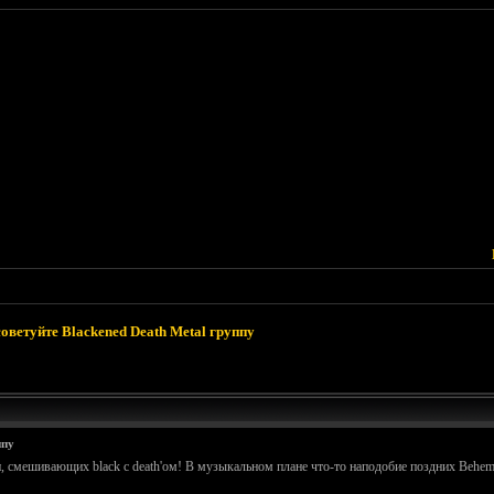
оветуйте Blackened Death Metal группу
ппу
, смешивающих black с death'ом! В музыкальном плане что-то наподобие поздних Behe