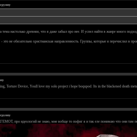
 группу
та тема настолько древняя, что я даже забыл про нее. И успел найти в жанре много подх
а" - это не обязательно христианская направленность. Группы, которые я перечислил в п
ппу
ing, Torture Device, Youll love my solo project i hope boqupod. Its in the blackened death metal
 группу
ГЕМОТ, про идеологий не знаю, мне вобще то пофиг я и так еле понимаю что они там п