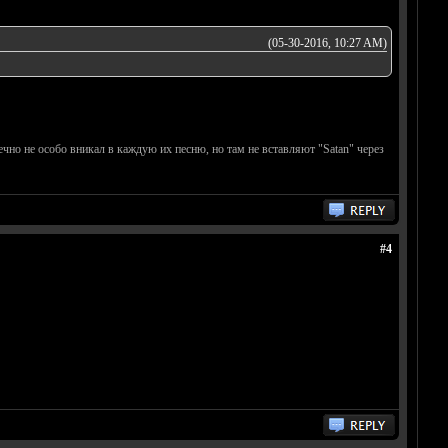
(05-30-2016, 10:27 AM)
онечно не особо вникал в каждую их песню, но там не вставляют "Satan" через
#4