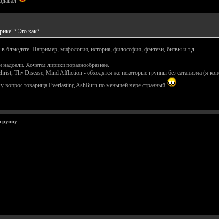
оздавал
ирике"? Это как?
и в блэк/дэте. Например, мифология, история, философия, фэнтези, битвы и т.д.
и надоели. Хочется лирики поразнообразнее.
rchrist, Thy Disease, Mind Affliction - обходятся же некоторые группы без сатанизма (я к
ому вопрос товарища Everlasting AshBurn по меньшей мере странный
 группу