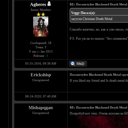
Agheres
RE: Посоветуйте Blackened Death Metal
Junior Member
Veggr Писал(а):
загугли Christian Death Metal
Спасибо конечно, но, как я уже писал, э
P.S. Раз уж на то пошло: "без сатанизм
Сообщений: 18
Темы: 3
У нас с: Jan 2013
Рейтинг:
3
05-31-2016, 09:38 AM
Erickshisp
Посоветуйте Blackened Death Metal гру
Unregistered
If you liked my friend and Is death metal th
08-24-2020, 07:40 AM
Mishapqgan
RE: Посоветуйте Blackened Death Metal
Unregistered
Попробуй вот этих. Очень похожи на БЕ