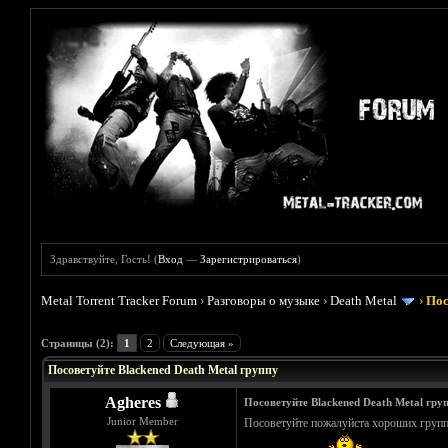
Здравствуйте, Гость! (
Вход
—
Зарегистрироваться
)
Metal Torrent Tracker Forum
›
Разговоры о музыке
›
Death Metal
›
Пос
Голосов: 2 - Средняя оценка: 1.5
1
2
3
4
5
Страницы (2):
1
2
Следующая »
Посоветуйте Blackened Death Metal группу
Agheres
Посоветуйте Blackened Death Metal гру
Junior Member
Посоветуйте пожалуйста хороших групп