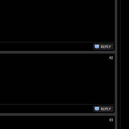
#2
#3