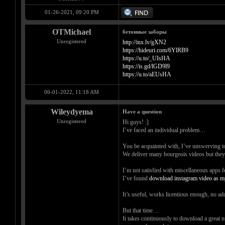
01-26-2021, 09:20 PM
OTMichael
бетонные заборы
Unregistered
http://inx.lv/gXN2
https://hideuri.com/6YlRB9
https://u.to/_UIsHA
https://is.gd/lGD9l9
https://u.to/aEUsHA
06-01-2022, 11:18 AM
Wileydyema
Have a question
Unregistered
Hi guys! :]
I’ve faced an individual problem…
You be acquainted with, I’ve unswerving to 
We deliver many bourgeois videos but they a
I’m not satisfied with miscellaneous apps
I’ve found
download instagram video as 
It’s useful, works licentious enough, no add
But that time…
It takes continuously to download a great 