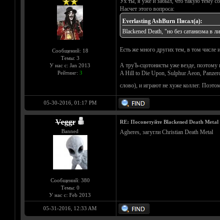
Ух ты, я уже и забыл, что такую тему с
Насчет этого вопроса:
Everlasting AshBurn Писал(а):
Blackened Death, "но без сатанизма в л
Есть же много других тем, в том числе 
Сообщений: 18
Темы: 3
А труЪ-сцотонисты уже везде, поэтому 
У нас с: Jan 2013
Рейтинг:
3
A Hill to Die Upon, Sulphur Aeon, Panze
слово), и играют не хуже коллег. Поэт
05-30-2016, 01:17 PM
Veggr
RE: Посоветуйте Blackened Death Metal
Banned
Agheres, загугли Christian Death Metal
Сообщений: 380
Темы: 0
У нас с: Feb 2013
05-31-2016, 12:33 AM