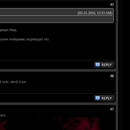
#5
(05-31-2016, 12:33 AM)
одящих банд.
рошлом сообщении, подтвердят это.
#6
 style. check it out
#7
оют.