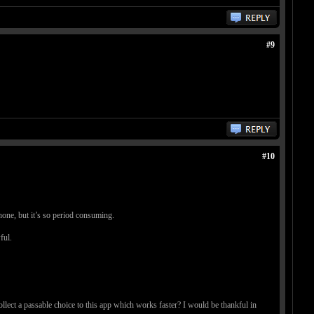
#9
#10
hone, but it’s so period consuming.
ful.
ect a passable choice to this app which works faster? I would be thankful in