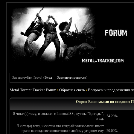
Здравствуйте, Гость! (
Вход
—
Зарегистрироваться
)
Metal Torrent Tracker Forum
›
Обратная связь
›
Вопросы и предложения по
Опрос: Ваши мысли по создани
Я читал(а) тему, и согласен с ImmoraliSSt, нужны "бригады",
54.29%
и т.д.
Я читал(а) тему, и считаю что каждый пользователь имеет
право на создание компиляции в любому угодном ему
20.00%