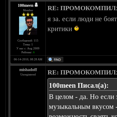
100meen
RE: ПРОМОКОМПИЛ
Member
я за. если люди не бо
критики
Сообщений: 115
Темы: 1
У нас с: Aug 2009
Рейтинг:
6
06-14-2010, 08:28 AM
mishadoff
RE: ПРОМОКОМПИЛ
Unregistered
100meen Писал(а):
В целом - да. Но если
музыкальным вкусом -
возможность сваять к