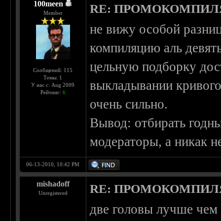
100meen
RE: ПРОМОКОМПИЛ
Member
не вижу особой разниц
компиляцию аль девять
цельную подборку дос
Сообщений: 115
Темы: 1
выкладывании кривого
У нас с: Aug 2009
Рейтинг:
6
очень сильно.
Вывод: отбирать годн
модераторы, а никак н
06-13-2010, 10:42 PM
mishadoff
RE: ПРОМОКОМПИЛ
Unregistered
две головы лучше чем