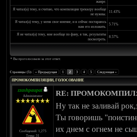
жанре.
Я читал(а) тему, и считаю, что компиляции треккеру вообще
11.43%
не нужны.
Я читал(а) тему, у меня свое мнение, и я сейчас постараюсь
5.71%
вам его изложить.
Я не читал(а) тему, мне вообще по фану, я так, результаты
8.57%
посмотреть.
* Вы проголосовали за этот ответ.
Страницы (5):
« Предыдущая
1
2
3
4
5
Следующая »
ПРОМОКОМПИЛЯЦИИ, ГОЛОСОВАНИЕ
zzashpaupat
RE: ПРОМОКОМПИЛ
Administrator
Ну так не заливай рок
Ты говоришь "поистине
их днем с огнем не с
Сообщений: 1,275
Темы: 31