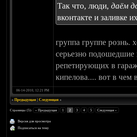
Так что, люди,
даём д
вконтакте и заливке и
группа группе рознь. 
серьезно подошедшие 
репетирующих в гараж
кипелова.... вот в чем 
06-14-2010, 12:21 PM
«
Предыдущая
|
Следующая
»
Страницы (5):
« Предыдущая
1
2
3
4
5
Следующая »
Версия для просмотра
Подписаться на тему