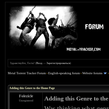
Здравствуйте, Гость! (
Вход
—
Зарегистрироваться
)
Metal Torrent Tracker Forum
›
English-speaking forum
›
Website forums
 0
Adding this Genre to the Home Page
Folezicle
Adding this Genre to th
Unregistered
Was thinking what genre