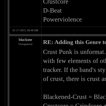
Crustcore
D-Beat
Powerviolence
01-17-2015, 06:46 AM
blackme
RE: Adding this Genre 
Unregistered
Crust Punk is unformat. 
with few elements of ot
tracker. If the band's s
of crust, there is crust
Blackened-Crust = Black
Crustcore = Grindcore +