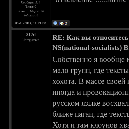
Сообщений: 7
Темы: 0
У нас с: May 2014
Рейтинг:
0
05-15-2014, 11:19 PM
317d
RE: Как вы относитесь
Unregistered
NS(national-socialists) 
Собственно я вообще 
мало групп, где текст
хохота. В массе своей
иногда и провокационн
русском языке восхвал
ближе паган, где текс
Хотя и там клоунов хва