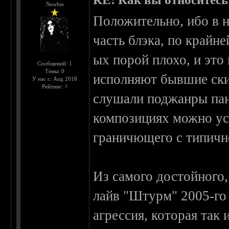
Newbie
Положительно, ибо в н
часть блэка, по крайне
ых порой плохо, и это
Сообщений: 1
Темы: 0
исполняют бывшие ски
У нас с: Aug 2018
Рейтинг:
0
слушали поджанры панк
композициях можно ус
граничющего с типич
Из самого достойного
лайв "Штурм" 2005-го г
агрессия, которая так 