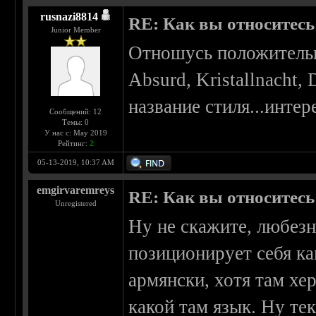
rusnazi8814
RE: Как вы относитесь 
Junior Member
Отношусь положительн
Absurd, Kristallnacht, 
название стиля...интер
Сообщений: 12
Темы: 0
У нас с: May 2019
Рейтинг:
2
05-13-2019, 10:37 AM
emgirvaremreys
RE: Как вы относитесь 
Unregistered
Ну не скажите, любезн
позиционирует себя ка
армянски, хотя там хе
какой там язык. Ну те