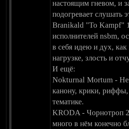
настоящим гневом, и з
подогревает слушать эт
Branikald "To Kampf" 
исполнителей nsbm, о
в себя идею и дух, ка
нагрузке, злость и от
И ещё:
Nokturnal Mortum - Не
канону, крики, риффы,
тематике.
KRODA - Чорнотроп 20
много в нём конечно бл