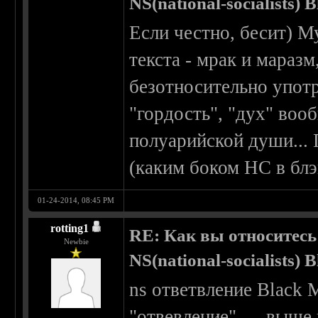
NS(national-socialists) 
Если честно, бесит) М
текста - мрак и мараз
безотносительно употр
"гордость", "дух" воо
полуарийской души...
(каким боком НС в блэ
01-24-2014, 08:45 PM
rotting1
RE: Как вы относитесь
Newbie
NS(national-socialists) 
ns ответвление Black M
"отвевление"......выш