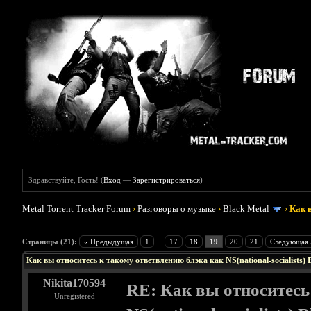
Здравствуйте, Гость! (
Вход
—
Зарегистрироваться
)
Metal Torrent Tracker Forum
›
Разговоры о музыке
›
Black Metal
›
Как в
: 4.23
Страницы (21):
« Предыдущая
1
...
17
18
19
20
21
Следующая 
Как вы относитесь к такому ответвлению блэка как NS(national-socialists) 
Nikita170594
RE: Как вы относитесь
Unregistered