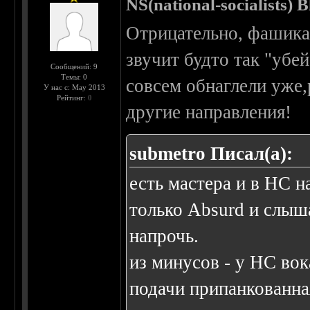
NS(national-socialists) 
Отрицательно, фашикам
звучит будто так "убе
Сообщений: 9
Темы: 0
совсем обнаглели уже,
У нас с: May 2013
Рейтинг:
0
другие направления!
submetro Писал(а):
есть мастера и в НС 
только Absurd и слыш
напрочь.
из минусов - у НС вок
подачи припанкованная