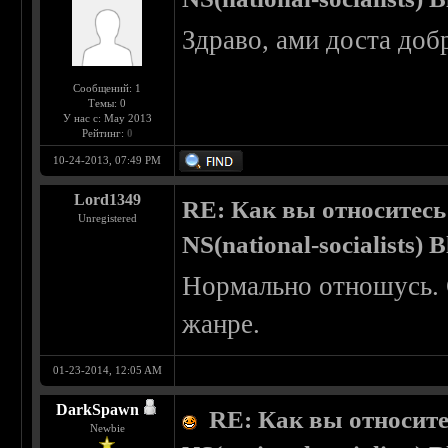
Здраво, ами доста доб
Сообщений: 1
Темы: 0
У нас с: May 2013
Рейтинг:
0
10-24-2013, 07:49 PM
Lord1349
RE: Как вы относитесь
Unregistered
NS(national-socialists) 
Нормально отношусь. 
жанре.
01-23-2014, 12:05 AM
DarkSpawn
RE: Как вы относите
Newbie