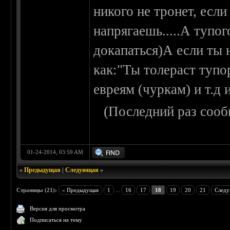
никого не тронет, есл
напрягаешь.....А тупо
докапаться)А если ты 
как:"Ты толераст туп
евреям (чуркам) и т.д и
(Последний раз сооб
01-24-2014, 03:59 AM
«
Предыдущая
|
Следующая
»
Страницы (21):
« Предыдущая
1
...
16
17
18
19
20
21
Следу
Версия для просмотра
Подписаться на тему