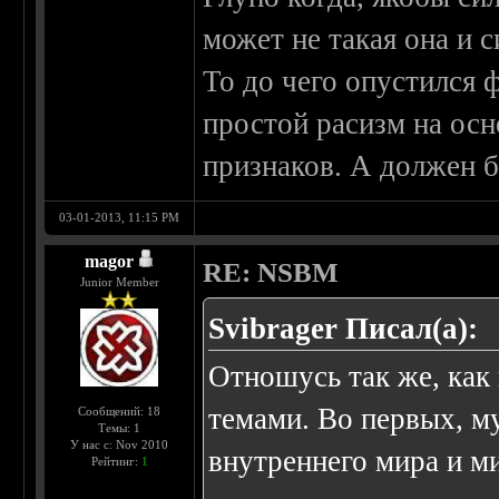
может не такая она и с
То до чего опустился 
простой расизм на осн
признаков. А должен б
03-01-2013, 11:15 PM
magor
RE: NSBM
Junior Member
Svibrager Писал(а):
Отношусь так же, как
темами. Во первых, м
Сообщений: 18
Темы: 1
У нас с: Nov 2010
внутреннего мира и м
Рейтинг:
1