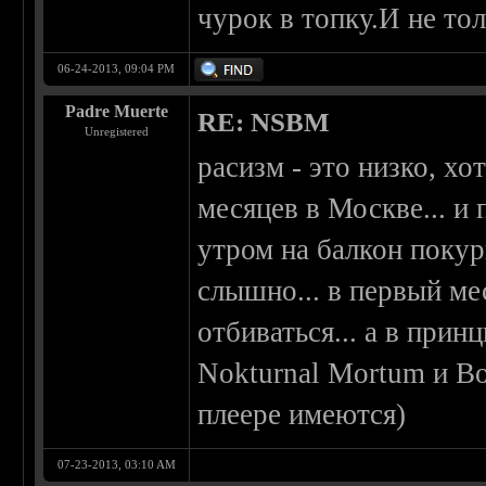
чурок в топку.И не то
06-24-2013, 09:04 PM
Padre Muerte
RE: NSBM
Unregistered
расизм - это низко, х
месяцев в Москве... и
утром на балкон покур
слышно... в первый ме
отбиваться... а в прин
Nokturnal Mortum и Во
плеере имеются)
07-23-2013, 03:10 AM