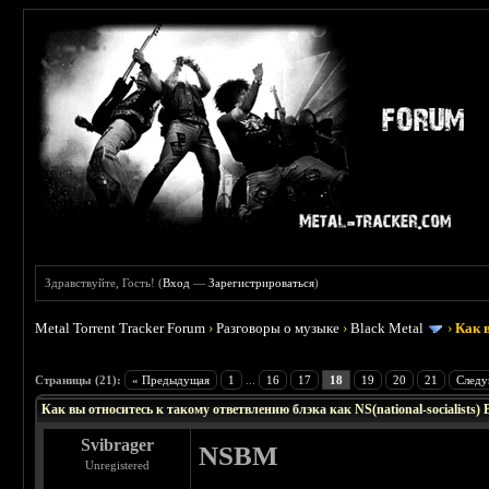
Здравствуйте, Гость! (
Вход
—
Зарегистрироваться
)
Metal Torrent Tracker Forum
›
Разговоры о музыке
›
Black Metal
›
Как в
: 4.23
Страницы (21):
« Предыдущая
1
...
16
17
18
19
20
21
Следу
Как вы относитесь к такому ответвлению блэка как NS(national-socialists) 
Svibrager
NSBM
Unregistered