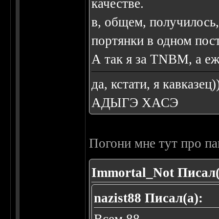
качестве.
в, общем, получилось,
портянки в одном пост
А так я за TNBM, а е
да, кстати, я кавказец)
АДЫГЭ ХАСЭ
Погони мне тут про па
Immortal_Not Писал(
nazist88 Писал(а):