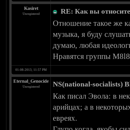
Kasiret
RE: Как вы относите
Unregistered
Отношение такое же ка
музыка, я буду слушат
думаю, любая идеолог
Нравятся группы M8l8
01-08-2013, 11:57 PM
Eternal_Genocide
NS(national-socialists) 
Unregistered
Как писал Эвола: в не
арийцах; а в некоторы
евреях.
Глупо когда, якобы сил