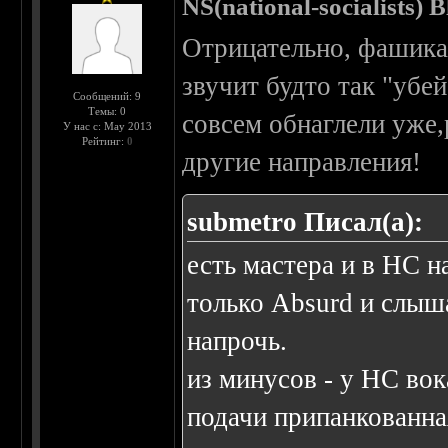
NS(national-socialists) 
Отрицательно, фашикам
звучит будто так "убе
Сообщений: 9
Темы: 0
совсем обнаглели уже,
У нас с: May 2013
Рейтинг:
0
другие направления!
submetro Писал(а):
есть мастера и в НС 
только Absurd и слыш
напрочь.
из минусов - у НС вок
подачи припанкованная