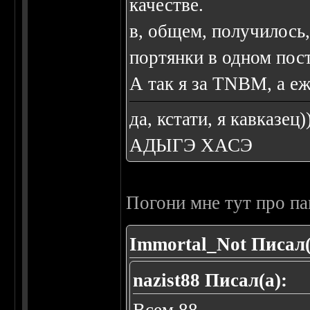
качестве.
в, общем, получилось,
портянки в одном пост
А так я за TNBM, а е
да, кстати, я кавказец)
АДЫГЭ ХАСЭ
Погони мне тут про па
Immortal_Not Писал(
nazist88 Писал(а):