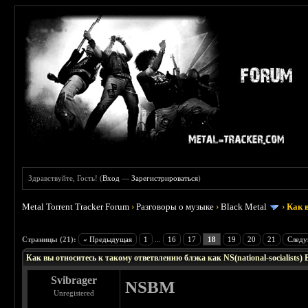
Здравствуйте, Гость! (
Вход
—
Зарегистрироваться
)
Metal Torrent Tracker Forum
›
Разговоры о музыке
›
Black Metal
›
Как в
: 4.23
Страницы (21):
« Предыдущая
1
...
16
17
18
19
20
21
Следу
Как вы относитесь к такому ответвлению блэка как NS(national-socialists) 
Svibrager
NSBM
Unregistered