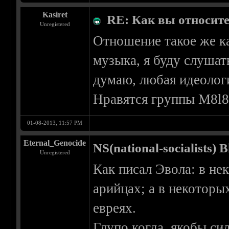
Kasiret
RE: Как вы относите
Unregistered
Отношение такое же ка
музыка, я буду слушат
думаю, любая идеолог
Нравятся группы M8l8
01-08-2013, 11:57 PM
Eternal_Genocide
NS(national-socialists) 
Unregistered
Как писал Эвола: в не
арийцах; а в некоторы
евреях.
Глупо когда, якобы сил