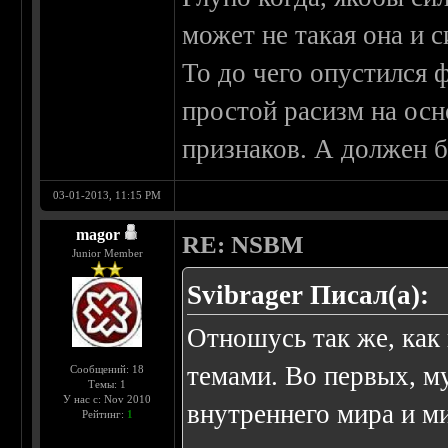
может не такая она и с
То до чего опустился 
простой расизм на осн
признаков. А должен б
03-01-2013, 11:15 PM
magor
RE: NSBM
Junior Member
Svibrager Писал(а):
Отношусь так же, как
темами. Во первых, м
Сообщений: 18
Темы: 1
У нас с: Nov 2010
внутреннего мира и м
Рейтинг:
1