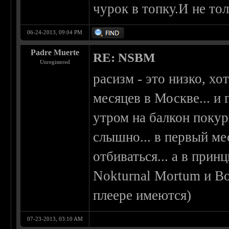
чурок в топку.И не то
06-24-2013, 09:04 PM
Padre Muerte
RE: NSBM
Unregistered
расизм - это низко, х
месяцев в Москве... и
утром на балкон покур
слышно... в первый ме
отбиваться... а в прин
Nokturnal Mortum и Во
плеере имеются)
07-23-2013, 03:10 AM