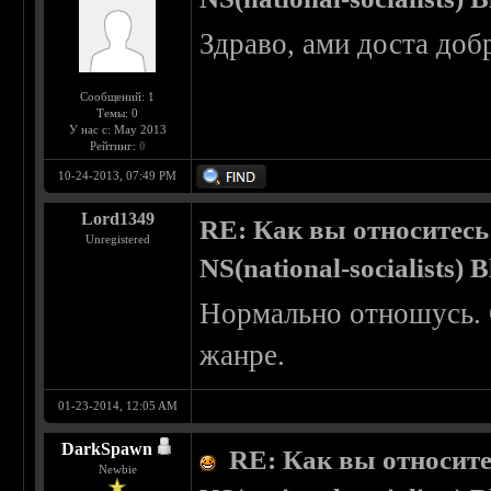
Здраво, ами доста доб
Сообщений: 1
Темы: 0
У нас с: May 2013
Рейтинг:
0
10-24-2013, 07:49 PM
Lord1349
RE: Как вы относитесь
Unregistered
NS(national-socialists) 
Нормально отношусь. 
жанре.
01-23-2014, 12:05 AM
DarkSpawn
RE: Как вы относите
Newbie