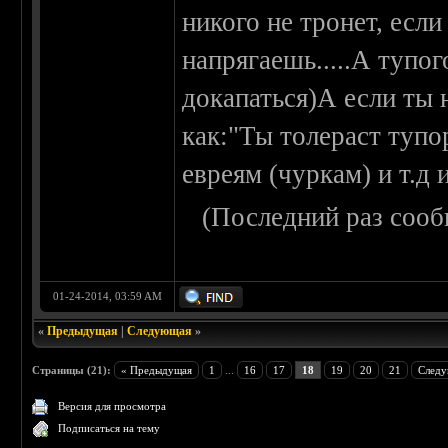
никого не тронет, есл
напрягаешь.....А тупо
докапаться)А если ты 
как:"Ты толераст туп
евреям (чуркам) и т.д и
(Последний раз сооб
01-24-2014, 03:59 AM
«
Предыдущая
|
Следующая
»
Страницы (21):
« Предыдущая
1
...
16
17
18
19
20
21
Следу
Версия для просмотра
Подписаться на тему