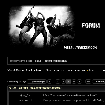
Здравствуйте, Гость! (
Вход
—
Зарегистрироваться
)
Metal Torrent Tracker Forum
›
Разговоры на различные темы
›
Разговоры 
 5
Страницы (16):
« Предыдущая
1
...
3
4
5
6
7
...
16
Следующа
А Вас "клинит" на одной песне/альбоме?
Alex14
RE: А Вас "клинит" на одной песне/альбоме?
Unregistered
Уже три дня как на всем творчестве All Shall Perish,