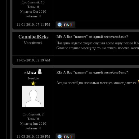
Сообщений: 15
Темы: 0
У нас с: Oct 2010
Рейтинг:
0
11-01-2010, 07:11 PM
CannibalKeks
RE: А Вас "клинит" на одной песне/альбоме?
Unregistered
Наверно неделю ходил слушал всего одну песню Korn
Gnostic слушал месяц где то. но теперь пореже. жес
11-05-2010, 02:19 AM
skliza
RE: А Вас "клинит" на одной песне/альбоме?
Newbie
Ага,на постой,по несколько месяцев может длиться.
Сообщений: 2
Темы: 0
У нас с: Jun 2010
Рейтинг:
0
11-05-2010, 02:20 PM