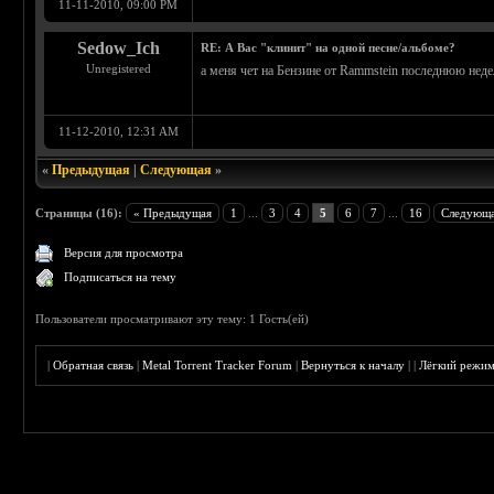
11-11-2010, 09:00 PM
Sedow_Ich
RE: А Вас "клинит" на одной песне/альбоме?
Unregistered
а меня чет на Бензине от Rammstein последнюю нед
11-12-2010, 12:31 AM
«
Предыдущая
|
Следующая
»
Страницы (16):
« Предыдущая
1
...
3
4
5
6
7
...
16
Следующа
Версия для просмотра
Подписаться на тему
Пользователи просматривают эту тему: 1 Гость(ей)
|
Обратная связь
|
Metal Torrent Tracker Forum
|
Вернуться к началу
|
|
Лёгкий режи