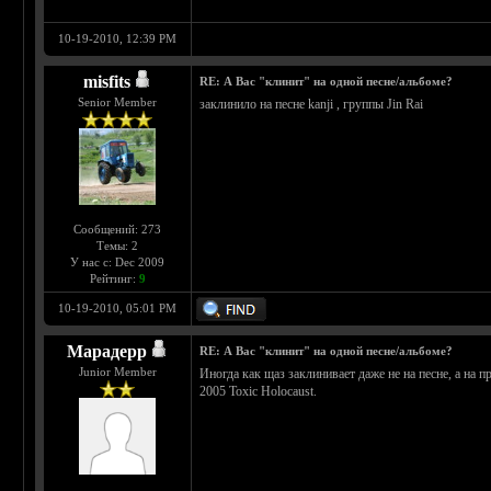
10-19-2010, 12:39 PM
misfits
RE: А Вас "клинит" на одной песне/альбоме?
Senior Member
заклинило на песне kanji , группы Jin Rai
Сообщений: 273
Темы: 2
У нас с: Dec 2009
Рейтинг:
9
10-19-2010, 05:01 PM
Марадерр
RE: А Вас "клинит" на одной песне/альбоме?
Junior Member
Иногда как щаз заклинивает даже не на песне, а на 
2005 Toxic Holocaust.