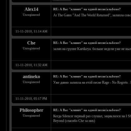
Alex14
RE: А Вас "клинит" на одной песне/альбоме?
Unregistered
At The Gates "And The World Returned", залипла сов
11-11-2010, 11:14 AM
Che
RE: А Вас "клинит" на одной песне/альбоме?
Unregistered
залип на группе Kartikeya. больше недели уже не выл
11-11-2010, 11:32 AM
antineko
RE: А Вас "клинит" на одной песне/альбоме?
Unregistered
Уже давно залипла на етой песне Rage - No Regrets 
11-11-2010, 05:17 PM
Philosopher
RE: А Вас "клинит" на одной песне/альбоме?
Unregistered
Когда Silencer первый раз слушал, зациклился на I Sh
Beyond (спасибо Che за них)