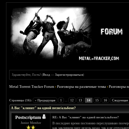
Здравствуйте, Гость! (
Вход
—
Зарегистрироваться
)
Metal Torrent Tracker Forum
›
Разговоры на различные темы
›
Разговоры 
 5
Страницы (16):
« Предыдущая
1
...
12
13
14
15
16
Следующая 
А Вас "клинит" на одной песне/альбоме?
Postscriptum
RE: А Вас "клинит" на одной песне/альбоме?
Junior Member
В последнее время постоянно переслушиваю поочерёдн
как заклинили пару недель назад, так и не отпускают.