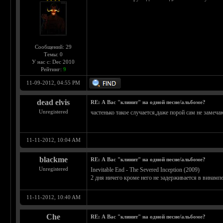
Сообщений: 29
Темы: 0
У нас с: Dec 2010
Рейтинг:
9
11-09-2012, 04:55 PM
dead elvis
RE: А Вас "клинит" на одной песне/альбоме?
Unregistered
частенько такое случается,даже порой сам не замеча
11-11-2012, 10:04 AM
blackme
RE: А Вас "клинит" на одной песне/альбоме?
Unregistered
Inevitable End - The Severed Inception (2009)
2 дня ничего кроме него не задерживается в винампе,
11-11-2012, 10:40 AM
Che
RE: А Вас "клинит" на одной песне/альбоме?