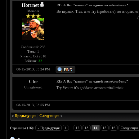
Horrnet
RE: А Вас "клинит" на одной песне/альбоме?
Member
Во-первых, True, а не Try (пробовать), во-вторых,не
Сообщений: 235
Темы: 1
У нас с: Oct 2010
Рейтинг:
32
08-15-2013, 03:24 PM
Che
RE: А Вас "клинит" на одной песне/альбоме?
Unregistered
Try Venum it`s goddamn avesom mitall mizik
08-15-2013, 03:55 PM
«
Предыдущая
|
Следующая
»
Страницы (16):
« Предыдущая
1
...
12
13
14
15
16
Следующая 