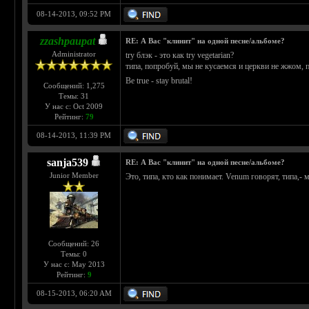
08-14-2013, 09:52 PM
zzashpaupat
RE: А Вас "клинит" на одной песне/альбоме?
Administrator
try блэк - это как try vegetarian?
типа, попробуй, мы не кусаемся и церкви не жжом, 
Be true - stay brutal!
Сообщений: 1,275
Темы: 31
У нас с: Oct 2009
Рейтинг:
79
08-14-2013, 11:39 PM
sanja539
RE: А Вас "клинит" на одной песне/альбоме?
Junior Member
Это, типа, кто как понимает. Venum говорят, типа,- м
Сообщений: 26
Темы: 0
У нас с: May 2013
Рейтинг:
9
08-15-2013, 06:20 AM