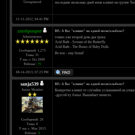
Unregistered
последние несколько дней меня клинит на группе Too
11-11-2012, 04:41 PM
zzashpaupat
RE: А Вас "клинит" на одной песне/альбоме?
Administrator
гоняю уже второй день два трека:
Acid Bath - Scream of the Butterfly
Acid Bath - The Bones of Baby Dolls
Сообщений: 1,275
Be true - stay brutal!
Темы: 31
У нас с: Oct 2009
Рейтинг:
79
08-14-2013, 07:23 PM
sanja539
RE: А Вас "клинит" на одной песне/альбоме?
Junior Member
Конкретно клинит от случайно услышанной на улице
-другой try блека. Вышибает начисто.
Сообщений: 26
Темы: 0
У нас с: May 2013
Рейтинг:
9