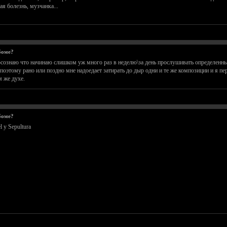
ая болезнь, музчанка...
боме?
 осознаю что начинаю слишком уж много раз в неделю\за день прослушивать определен
поэтому рано или поздно мне надоедает затирать до дыр одни и те же композиции и я пер
м же духе.
боме?
 у Sepultura