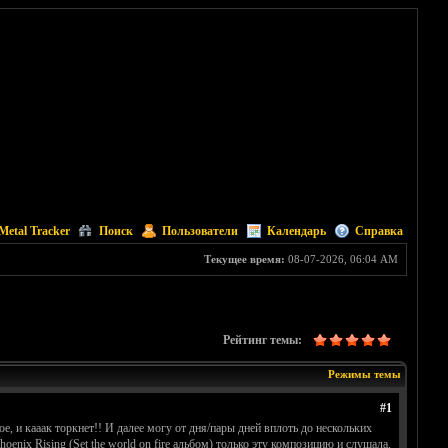
Metal Tracker
Поиск
Пользователи
Календарь
Справка
Текущее время:
08-07-2026, 06:04 AM
Рейтинг темы:
Режимы темы
#1
ое, и кааак торкнет!! И далее могу от дня/пары дней вплоть до нескольких
hoenix Rising (Set the world on fire альбом) только эту композицию и слушала,