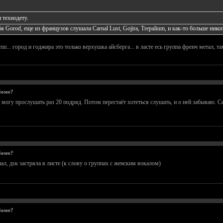
 технодету.
я Gorod, еще из французов слушала Carnal Lust, Gojira, Trepalium, и как-то больше нико
п... город и годжира это только верхушка айсберга... в ласте есь группа френч метал,
боме?
огу прослушать раз 20 подряд. Потом перестаёт хотеться слушать, и о ней забываю. Се
боме?
л, дsк застряла в листе (к слову о группах с женским вокалом)
боме?