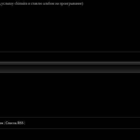
н,услышу chimaira и ставлю альбом на проигрывание)
им
|
Список RSS
|