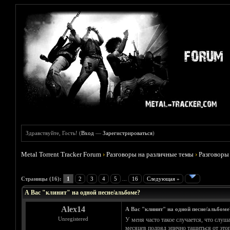
Здравствуйте, Гость! (
Вход
—
Зарегистрироваться
)
Metal Torrent Tracker Forum
›
Разговоры на различные темы
›
Разговоры
Голосов: 2 - Средняя оценка: 5
1
2
3
4
5
Страницы (16):
1
2
3
4
5
...
16
Следующая »
А Вас "клинит" на одной песне/альбоме?
Alex14
А Вас "клинит" на одной песне/альбоме
Unregistered
У меня часто такое случается, что слуша
месяцев подряд эпично тащиться от этого