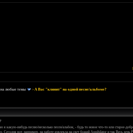
 на любые темы
›
А Вас "клинит" на одной песне/альбоме?
?
ю я какую-нибудь песню/несколько песен/альбом, - будь то новое что-то или старое-добр
. Сегодня вот, например, на работе извлекла на свет божий Annihilator и так Весь день P