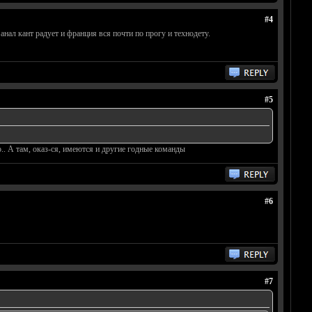
#4
нал кант радует и франция вся почти по прогу и технодету.
#5
о.. А там, оказ-ся, имеются и другие годные команды
#6
#7