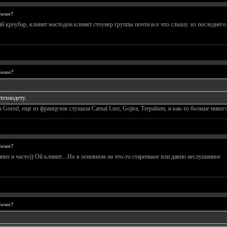
боме?
 кроубар, клинит мастодон клинят стоунер группы почти все что слышу. из последнего а
боме?
технодету.
 Gorod, еще из французов слушала Carnal Lust, Gojira, Trepalium, и как-то больше никог
боме?
инит и часто)) Ой клинит....Но в основном на что-то старенькое или давно неслушанное
боме?