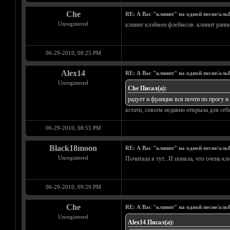
Che
RE: А Вас "клинит" на одной песне/аль
Unregistered
клинит клэймен флеймсов. клинит ранний
06-29-2010, 08:25 PM
Alex14
RE: А Вас "клинит" на одной песне/аль
Unregistered
Che Писал(а):
радует и франция вся почти по прогу и 
кстати, совсем недавно открыла для себя
06-29-2010, 08:55 PM
Black18moon
RE: А Вас "клинит" на одной песне/аль
Unregistered
Почитала я тут...И поняла, что очень кл
06-29-2010, 09:29 PM
Che
RE: А Вас "клинит" на одной песне/аль
Unregistered
Alex14 Писал(а):