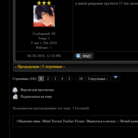
в аимпе рандомно крутятся 17 тыс песе
Сообщений: 86
Темы: 1
У нас с: Feb 2010
Рейтинг:
5
06-30-2010, 12:16 PM
«
Предыдущая
|
Следующая
»
Страницы (16):
1
2
3
4
5
...
16
Следующая »
Версия для просмотра
Подписаться на тему
Пользователи просматривают эту тему: 1 Гость(ей)
|
Обратная связь
|
Metal Torrent Tracker Forum
|
Вернуться к началу
|
|
Лёгкий реж