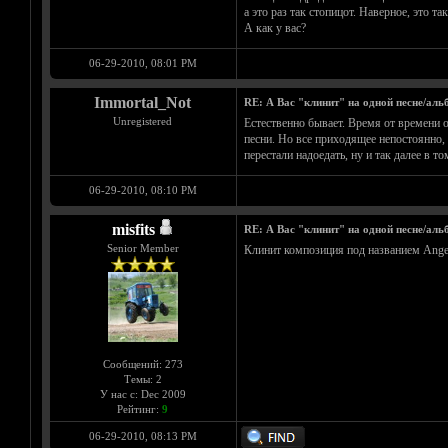
а это раз так стопицот. Наверное, это так
А как у вас?
06-29-2010, 08:01 PM
Immortal_Not
RE: А Вас "клинит" на одной песне/аль
Unregistered
Естественно бывает. Время от времени
песни. Но все приходящее непостоянно, 
перестали надоедать, ну и так далее в то
06-29-2010, 08:10 PM
misfits
RE: А Вас "клинит" на одной песне/аль
Senior Member
Клинит композиция под названием Angel
Сообщений: 273
Темы: 2
У нас с: Dec 2009
Рейтинг:
9
06-29-2010, 08:13 PM