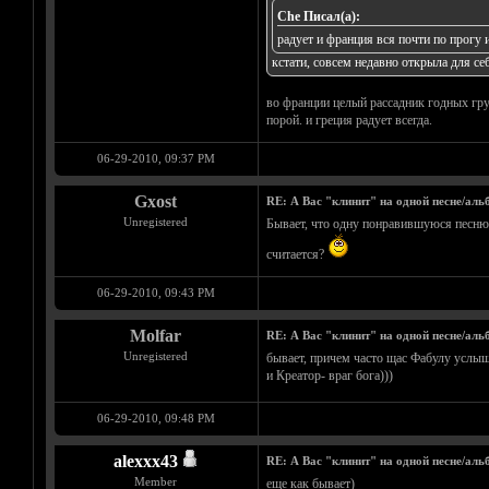
Che Писал(а):
радует и франция вся почти по прогу и
кстати, совсем недавно открыла для себ
во франции целый рассадник годных груп
порой. и греция радует всегда.
06-29-2010, 09:37 PM
Gxost
RE: А Вас "клинит" на одной песне/аль
Unregistered
Бывает, что одну понравившуюся песню м
считается?
06-29-2010, 09:43 PM
Molfar
RE: А Вас "клинит" на одной песне/аль
Unregistered
бывает, причем часто щас Фабулу услыша
и Креатор- враг бога)))
06-29-2010, 09:48 PM
alexxx43
RE: А Вас "клинит" на одной песне/аль
Member
еще как бывает)