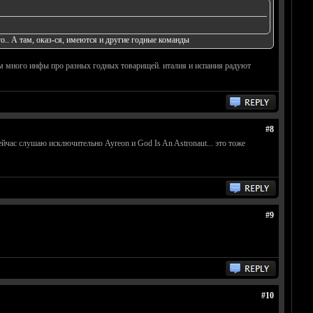
го.. А там, оказ-ся, имеются и другие годные команды
 там много инфы про разных годных товарищей. италия и испания радуют
#8
йчас слушаю исключительно Ayreon и God Is An Astronaut... это тоже
#9
#10