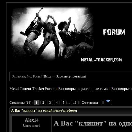
Здравствуйте, Гость! (
Вход
—
Зарегистрироваться
)
Metal Torrent Tracker Forum
›
Разговоры на различные темы
›
Разговоры 
 5
Страницы (16):
1
2
3
4
5
...
16
Следующая »
А Вас "клинит" на одной песне/альбоме?
Alex14
А Вас "клинит" на одн
Unregistered