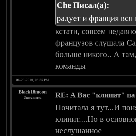
Che Писал(а):
радует и франция вся 
кстати, совсем недавн
французов слушала Carn
больше никого.. А там
команды
06-29-2010, 08:55 PM
Black18moon
RE: А Вас "клинит" на
Unregistered
Почитала я тут...И пон
клинит....Но в основно
неслушанное