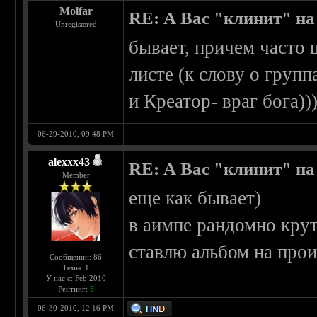
Molfar
RE: А Вас "клинит" на
Unregistered
бывает, причем часто 
листе (к слову о груп
и Креатор- враг бога))
06-29-2010, 09:48 PM
alexxx43
RE: А Вас "клинит" на
Member
еще как бывает)
в аимпе рандомно крут
ставлю альбом на про
Сообщений: 86
Темы: 1
У нас с: Feb 2010
Рейтинг:
5
06-30-2010, 12:16 PM