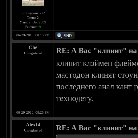
Сообщений: 273
Темы: 2
У нас с: Dec 2009
Рейтинг:
9
06-29-2010, 08:13 PM
Che
RE: А Вас "клинит" на
Unregistered
клинит клэймен флеймс
мастодон клинят стоун
последнего анал кант 
технодету.
06-29-2010, 08:25 PM
Alex14
RE: А Вас "клинит" на
Unregistered