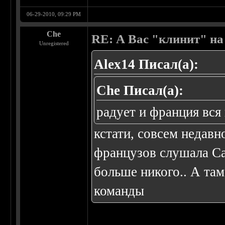
06-29-2010, 09:29 PM
Che
RE: А Вас "клинит" на
Unregistered
Alex14 Писал(а):
Che Писал(а):
радует и франция вся 
кстати, совсем недавн
французов слушала Carn
больше никого.. А там
команды