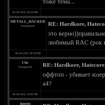
тоже тема...
06-30-2010, 08:56 PM
METALL_HACKER
RE: Hardkore, Hatec
Unregistered
это верно))правильно
любимый RAC (рок п
06-30-2010, 09:28 PM
Che
RE: Hardkore, Hatecor
Unregistered
оффтоп - убивает юзер
а4?
06-30-2010, 10:09 PM
igneon