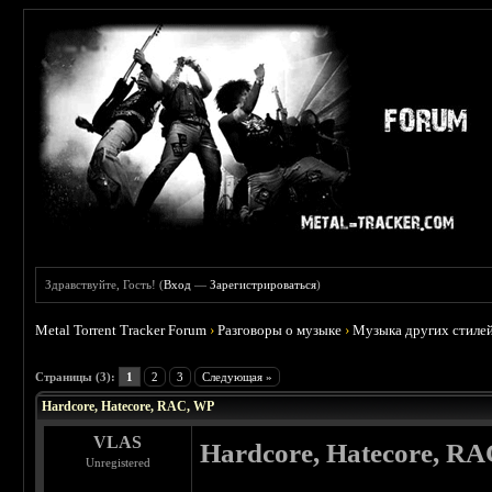
Здравствуйте, Гость! (
Вход
—
Зарегистрироваться
)
Metal Torrent Tracker Forum
›
Разговоры о музыке
›
Музыка других стиле
 3.5
Страницы (3):
1
2
3
Следующая »
Hardcore, Hatecore, RAC, WP
VLAS
Hardcore, Hatecore, R
Unregistered