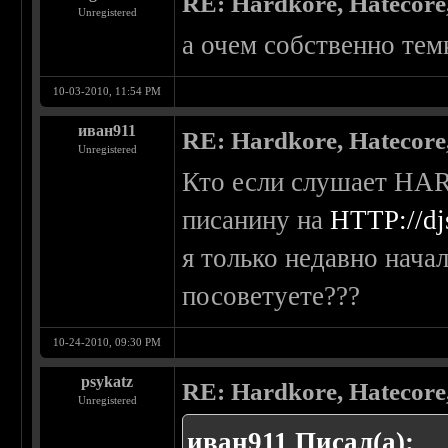
RE: Hardkore, Hatecor
Unregistered
а очем собственно тем
10-03-2010, 11:54 PM
иван911
RE: Hardkore, Hatecor
Unregistered
Кто если слушает HA
писанину на
HTTP://djs
я только недавно нача
посоветуете???
10-24-2010, 09:30 PM
psykatz
RE: Hardkore, Hatecor
Unregistered
иван911 Писал(а):