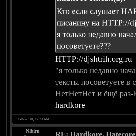
Кто если слушает H
писанину на
HTTP://dj
я только недавно нача
посоветуете???
HTTP://djshtrih.org.ru
"я только недавно нач
тексты посоветуете в 
НетНетНет и ёщё раз-
hardkore
11-02-2010, 12:23 AM
Nibiru
RE: Hardkore, Hatecor