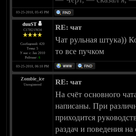
03-25-2010, 05:45 PM
duuST
RE: чат
С17H21NO4
Чат рульная штука)) Ко
Сообщений: 420
Темы: 5
то все пучком
У нас с: Jan 2010
Рейтинг:
6
03-25-2010, 06:10 PM
Zombie_ice
RE: чат
Unregistered
На счёт основного чат
написаны. При различ
приходится руководст
раздач и поведения на