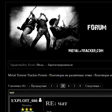
Здравствуйте, Гость! (
Вход
—
Зарегистрироваться
)
Metal Torrent Tracker Forum
›
Разговоры на различные темы
›
Разговоры 
 5
Страницы (6):
« Предыдущая
1
2
3
4
5
6
Следующая »
чат
EXPLOIT_666
RE: чат
Member