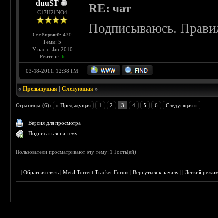
duuST
RE: чат
С17H21NO4
Подписываюсь. Прави
Сообщений: 420
Темы: 5
У нас с: Jan 2010
Рейтинг:
6
03-18-2011, 12:38 PM
«
Предыдущая
|
Следующая
»
Страницы (6):
« Предыдущая
1
2
3
4
5
6
Следующая »
Версия для просмотра
Подписаться на тему
Пользователи просматривают эту тему: 1 Гость(ей)
|
Обратная связь
|
Metal Torrent Tracker Forum
|
Вернуться к началу
|
|
Лёгкий режи