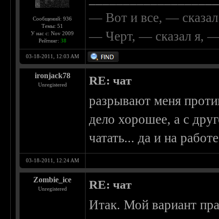
— Вот и все, — сказал
Сообщений: 936
Темы: 51
— Черт, — сказал я, 
У нас с: Nov 2009
Рейтинг:
38
03-18-2011, 12:03 AM
ironjack78
RE: чат
Unregistered
разрывают меня против
дело хорошее, а с дру
чатать... да и на работ
03-18-2011, 12:24 AM
Zombie_ice
RE: чат
Unregistered
Итак. Мой вариант пра