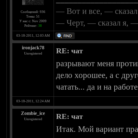
— Вот и все, — сказал
Сообщений: 936
Темы: 51
— Черт, — сказал я, 
У нас с: Nov 2009
Рейтинг:
38
03-18-2011, 12:03 AM
ironjack78
RE: чат
Unregistered
разрывают меня против
дело хорошее, а с дру
чатать... да и на работ
03-18-2011, 12:24 AM
Zombie_ice
RE: чат
Unregistered
Итак. Мой вариант пра