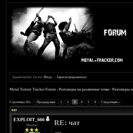
Здравствуйте, Гость! (
Вход
—
Зарегистрироваться
)
Metal Torrent Tracker Forum
›
Разговоры на различные темы
›
Разговоры 
 5
Страницы (6):
« Предыдущая
1
2
3
4
5
6
Следующая »
чат
EXPLOIT_666
RE: чат
Member