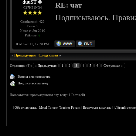
duuST
RE: чат
С17H21NO4
Подписываюсь. Прави
Сообщений: 420
Темы: 5
У нас с: Jan 2010
Рейтинг:
6
03-18-2011, 12:38 PM
«
Предыдущая
|
Следующая
»
Страницы (6):
« Предыдущая
1
2
3
4
5
6
Следующая »
Версия для просмотра
Подписаться на тему
Пользователи просматривают эту тему: 1 Гость(ей)
|
Обратная связь
|
Metal Torrent Tracker Forum
|
Вернуться к началу
|
|
Лёгкий режи