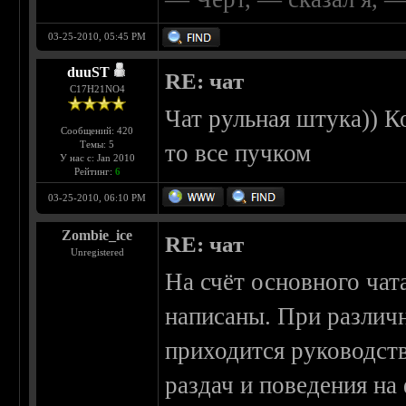
03-25-2010, 05:45 PM
duuST
RE: чат
С17H21NO4
Чат рульная штука)) Ко
Сообщений: 420
Темы: 5
то все пучком
У нас с: Jan 2010
Рейтинг:
6
03-25-2010, 06:10 PM
Zombie_ice
RE: чат
Unregistered
На счёт основного чат
написаны. При различ
приходится руководст
раздач и поведения на