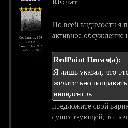
RE: чат
упрт
По всей видимости я п
активное обсуждение н
Сообщений: 936
Темы: 51
У нас с: Nov 2009
Рейтинг:
38
RedPoint Писал(а):
Я лишь указал, что эт
желательно поправить
инцидентов.
предложите свой вари
существующей, то поче