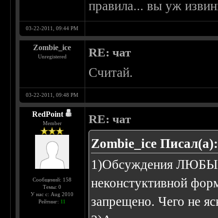
правила... вы уж извини
03-22-2011, 09:44 PM
Zombie_ice
RE: чат
Unregistered
Считай.
03-22-2011, 09:48 PM
RedPoint
RE: чат
Member
Zombie_ice Писал(а)
1)Обсуждения ЛЮБЫХ
неконстуктивной форм
Сообщений: 158
Темы: 0
У нас с: Aug 2010
запрещено. Чего не яс
Рейтинг:
11