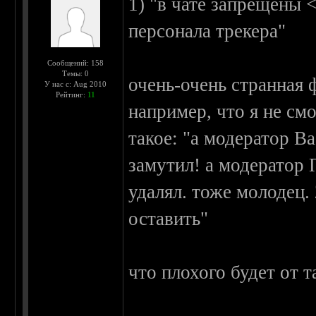
1) "в чате запрещены 
персонала трекера"
Сообщений: 158
Темы: 0
очень-очень странная 
У нас с: Aug 2010
Рейтинг:
11
например, что я не см
такое: "а модератор В
замутил! а модератор 
удалял. тоже молодец.
оставить"
что плохого будет от 