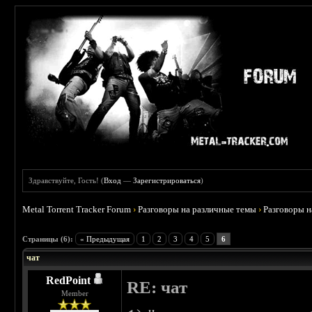
Здравствуйте, Гость! (
Вход
—
Зарегистрироваться
)
Metal Torrent Tracker Forum
›
Разговоры на различные темы
›
Разговоры 
 5
Страницы (6):
« Предыдущая
1
2
3
4
5
6
чат
RedPoint
RE: чат
Member