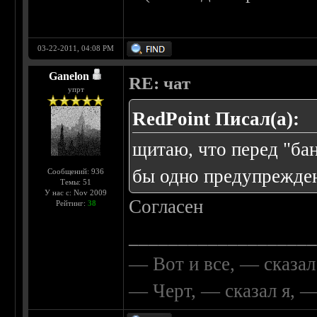
03-22-2011, 04:08 PM
Ganelon
RE: чат
упрт
RedPoint Писал(а):
щитаю, что перед "бан
бы одно предупрежден
Сообщений: 936
Темы: 51
У нас с: Nov 2009
Согласен
Рейтинг:
38
__________________
— Вот и все, — сказал
— Черт, — сказал я, 