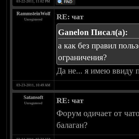
03-22-2011, 11:02 PM
RammsteinWolf
RE: чат
Unregistered
Ganelon Писал(а):
а как без правил поль
ограничения?
Да не... я имею ввиду
03-23-2011, 10:49 AM
Satansoft
RE: чат
Unregistered
Форум одичает от чат
балаган?