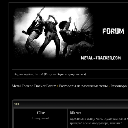
Здравствуйте, Гость! (
Вход
—
Зарегистрироваться
)
Metal Torrent Tracker Forum
›
Разговоры на различные темы
›
Разговоры
Голосов: 1 - Средняя оценка: 5
1
2
3
4
5
чат
Che
RE: чат
Unregistered
зарегился в асику чате. глухо там как 
трекера? воене модераторе, мнения?