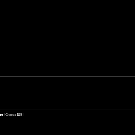
им
|
Список RSS
|