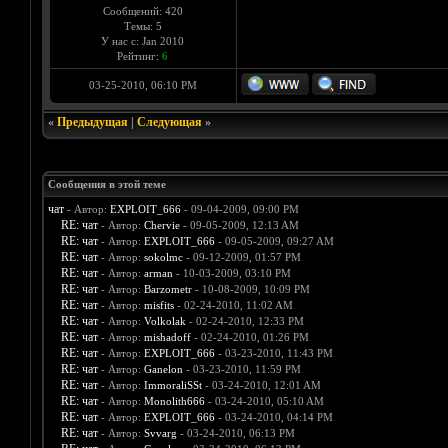
Сообщений: 420
Темы: 5
У нас с: Jan 2010
Рейтинг:
6
03-25-2010, 06:10 PM
«
Предыдущая
|
Следующая
»
Сообщения в этой теме
чат
- Автор:
EXPLOIT_666
- 09-04-2009, 09:00 PM
RE: чат
- Автор:
Chervie
- 09-05-2009, 12:13 AM
RE: чат
- Автор:
EXPLOIT_666
- 09-05-2009, 09:27 AM
RE: чат
- Автор:
sokolmc
- 09-12-2009, 01:57 PM
RE: чат
- Автор:
arman
- 10-03-2009, 03:10 PM
RE: чат
- Автор:
Barzometr
- 10-08-2009, 10:09 PM
RE: чат
- Автор:
misfits
- 02-24-2010, 11:02 AM
RE: чат
- Автор:
Volkolak
- 02-24-2010, 12:33 PM
RE: чат
- Автор:
mishadoff
- 02-24-2010, 01:26 PM
RE: чат
- Автор:
EXPLOIT_666
- 03-23-2010, 11:43 PM
RE: чат
- Автор:
Ganelon
- 03-23-2010, 11:59 PM
RE: чат
- Автор:
ImmoraliSSt
- 03-24-2010, 12:01 AM
RE: чат
- Автор:
Monolith666
- 03-24-2010, 05:10 AM
RE: чат
- Автор:
EXPLOIT_666
- 03-24-2010, 04:14 PM
RE: чат
- Автор:
Svvarg
- 03-24-2010, 06:13 PM