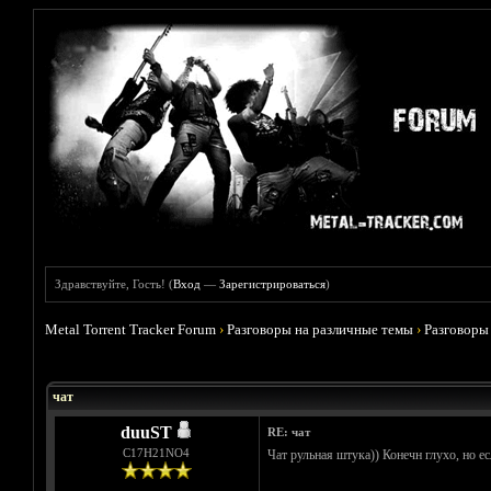
Здравствуйте, Гость! (
Вход
—
Зарегистрироваться
)
Metal Torrent Tracker Forum
›
Разговоры на различные темы
›
Разговоры
Голосов: 1 - Средняя оценка: 5
1
2
3
4
5
чат
duuST
RE: чат
С17H21NO4
Чат рульная штука)) Конечн глухо, но ес