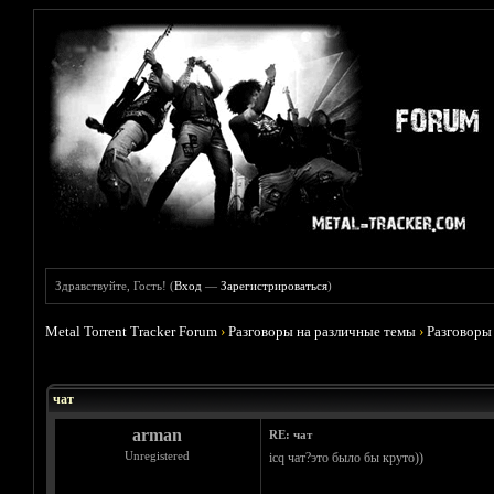
Здравствуйте, Гость! (
Вход
—
Зарегистрироваться
)
Metal Torrent Tracker Forum
›
Разговоры на различные темы
›
Разговоры
Голосов: 1 - Средняя оценка: 5
1
2
3
4
5
чат
arman
RE: чат
Unregistered
icq чат?это было бы круто))