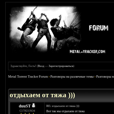
Здравствуйте, Гость! (
Вход
—
Зарегистрироваться
)
Metal Torrent Tracker Forum
›
Разговоры на различные темы
›
Разговоры 
 4.6
отдыхаем от тяжа )))
duuST
RE: отдыхаем от тяжа )))
С17H21NO4
Вот так мы отдыхаем от тяжа