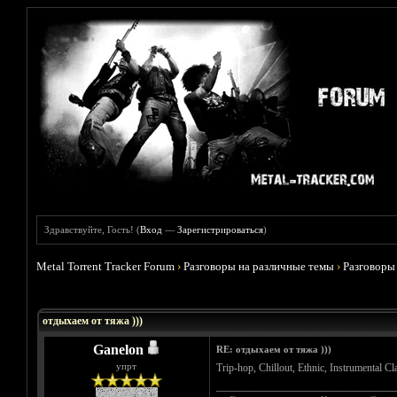
Здравствуйте, Гость! (
Вход
—
Зарегистрироваться
)
Metal Torrent Tracker Forum
›
Разговоры на различные темы
›
Разговоры
Голосов: 5 - Средняя оценка: 4.6
1
2
3
4
5
отдыхаем от тяжа )))
Ganelon
RE: отдыхаем от тяжа )))
упрт
Trip-hop, Chillout, Ethnic, Instrumental C
__________________________________