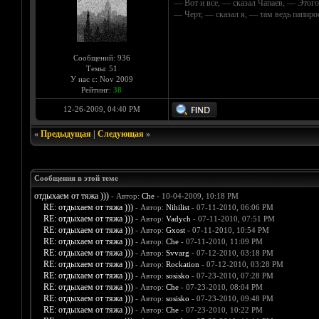
— Вот и все, — сказал Чапаев, — Этого
— Черт, — сказал я, — там ведь папир
Сообщений: 936
Темы: 51
У нас с: Nov 2009
Рейтинг:
38
12-26-2009, 04:40 PM
«
Предыдущая
|
Следующая
»
Сообщения в этой теме
отдыхаем от тяжа )))
- Автор:
Che
- 10-04-2009, 10:18 PM
RE: отдыхаем от тяжа )))
- Автор:
Nihilist
- 07-11-2010, 06:06 PM
RE: отдыхаем от тяжа )))
- Автор:
Vadych
- 07-11-2010, 07:51 PM
RE: отдыхаем от тяжа )))
- Автор:
Gxost
- 07-11-2010, 10:54 PM
RE: отдыхаем от тяжа )))
- Автор:
Che
- 07-11-2010, 11:09 PM
RE: отдыхаем от тяжа )))
- Автор:
Svvarg
- 07-12-2010, 03:18 PM
RE: отдыхаем от тяжа )))
- Автор:
Rockation
- 07-12-2010, 03:28 PM
RE: отдыхаем от тяжа )))
- Автор:
sosisko
- 07-23-2010, 07:28 PM
RE: отдыхаем от тяжа )))
- Автор:
Che
- 07-23-2010, 08:04 PM
RE: отдыхаем от тяжа )))
- Автор:
sosisko
- 07-23-2010, 09:48 PM
RE: отдыхаем от тяжа )))
- Автор:
Che
- 07-23-2010, 10:22 PM