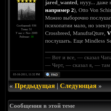
jared_wanted
, нууу... даже
например 2
), Otto Von Schi
Можно выборочно послушать 
психопатии мало, но элект
Сообщений: 936
Темы: 51
Crossbreed, ManufraQture,
V
У нас с: Nov 2009
Рейтинг:
38
послушать. Еще Mindless Se
________________________
— Вот и все, — сказал Чап
— Черт, — сказал я, — та
03-16-2011, 11:32 PM
«
Предыдущая
|
Следующая
»
Сообщения в этой теме