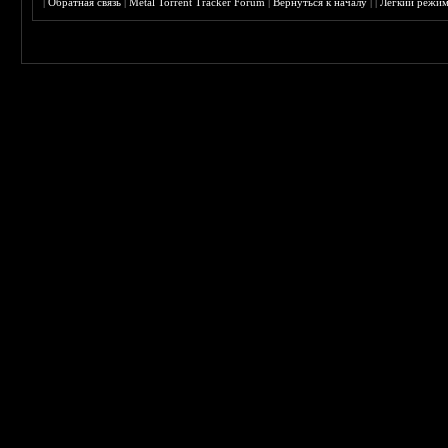
|
Обратная связь
|
Metal Torrent Tracker Forum
|
Вернуться к началу
|
|
Лёгкий режи