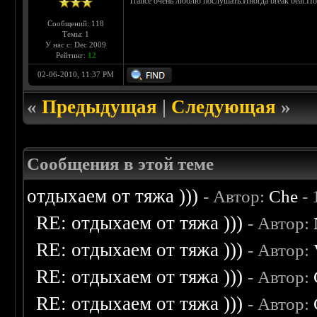
Trance очень люблю послушать.Иногда break beat.По
Сообщений: 118
Темы: 1
У нас с: Dec 2009
Рейтинг:
12
02-06-2010, 11:37 PM
«
Предыдущая
|
Следующая
»
Сообщения в этой теме
отдыхаем от тяжа )))
- Автор:
Che
- 
RE: отдыхаем от тяжа )))
- Автор:
RE: отдыхаем от тяжа )))
- Автор:
RE: отдыхаем от тяжа )))
- Автор:
RE: отдыхаем от тяжа )))
- Автор: