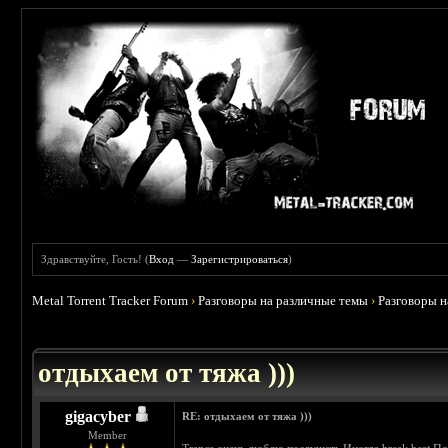
Здравствуйте, Гость! (
Вход
—
Зарегистрироваться
)
Metal Torrent Tracker Forum
›
Разговоры на различные темы
›
Разговоры 
 4.6
отдыхаем от тяжа )))
gigacyber
RE: отдыхаем от тяжа )))
Member