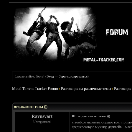
Здравствуйте, Гость! (
Вход
—
Зарегистрироваться
)
Metal Torrent Tracker Forum
›
Разговоры на различные темы
›
Разговоры
Голосов: 5 - Средняя оценка: 4.6
1
2
3
4
5
отдыхаем от тяжа )))
Ravnsvart
RE: отдыхаем от тяжа )))
Unregistered
я вообще меломан, слушаю все, что плох
средневековую музыку, дарквейв... масс