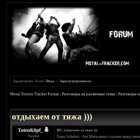
Здравствуйте, Гость! (
Вход
—
Зарегистрироваться
)
Metal Torrent Tracker Forum
›
Разговоры на различные темы
›
Разговоры 
 4.6
отдыхаем от тяжа )))
TotenK0pf_
RE: отдыхаем от тяжа )))
Newbie
Franz Schubert - Ave Maria начал слушать перед сном