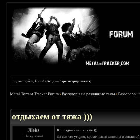
Здравствуйте, Гость! (
Вход
—
Зарегистрироваться
)
Metal Torrent Tracker Forum
›
Разговоры на различные темы
›
Разговоры 
 4.6
отдыхаем от тяжа )))
Jileks
RE: отдыхаем от тяжа )))
Unregistered
Да все что угодно, кроме нытья шансона и сопливой