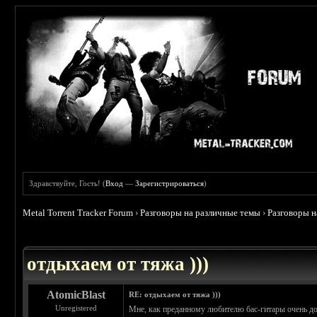
Здравствуйте, Гость! (
Вход
—
Зарегистрироваться
)
Metal Torrent Tracker Forum
›
Разговоры на различные темы
›
Разговоры 
 4.6
отдыхаем от тяжа )))
AtomicBlast
RE: отдыхаем от тяжа )))
Unregistered
Мне, как преданному любителю бас-гитары очень до