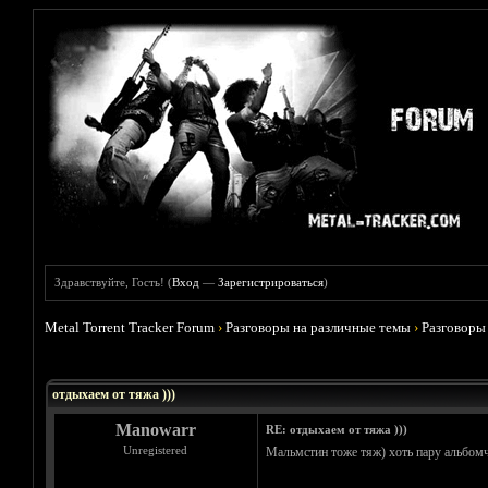
Здравствуйте, Гость! (
Вход
—
Зарегистрироваться
)
Metal Torrent Tracker Forum
›
Разговоры на различные темы
›
Разговоры
Голосов: 5 - Средняя оценка: 4.6
1
2
3
4
5
отдыхаем от тяжа )))
Manowarr
RE: отдыхаем от тяжа )))
Unregistered
Мальмстин тоже тяж) хоть пару альбомч