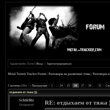
Здравствуйте, Гость! (
Вход
—
Зарегистрироваться
)
Metal Torrent Tracker Forum
›
Разговоры на различные темы
›
Разговоры 
 4.6
Страницы (31):
« Предыдущая
1
...
24
25
26
27
28
...
31
Сле
отдыхаем от тяжа )))
Schtirlitz
RE: отдыхаем от тяжа )
Unregistered