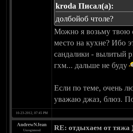
kroda Писал(а):
долбойоб чтоле?
Можно я возьму твою 
место на кухне? Ибо э
сандалики - вылитый р
гхм... дальше не буду
Если по теме, очень 
уважаю джаз, блюз. По
10-23-2012, 07:45 PM
AndrewNJean
RE: отдыхаем от тяжа )
Unregistered