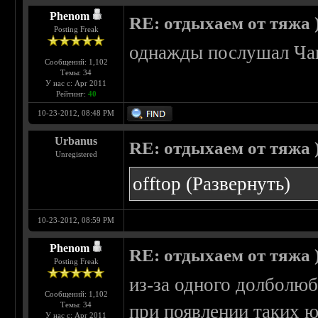
Phenom
RE: отдыхаем от тяжа )
Posting Freak
однажды послушал Чак
Сообщений: 1,102
Темы: 34
У нас с: Apr 2011
Рейтинг:
40
10-23-2012, 08:48 PM
Urbanus
RE: отдыхаем от тяжа )
Unregistered
offtop
(Развернуть)
10-23-2012, 08:59 PM
Phenom
RE: отдыхаем от тяжа )
Posting Freak
из-за одного долболюб
Сообщений: 1,102
Темы: 34
при появлении таких юн
У нас с: Apr 2011