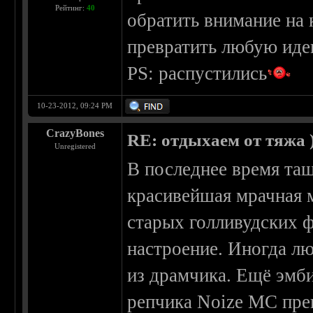
Рейтинг:
40
обратить внимание на
превратить любую иде
PS: распустились
10-23-2012, 09:24 PM
CrazyBones
RE: отдыхаем от тяжа )
Unregistered
В последнее время тащус
красивейшая мрачная м
старых голливудских ф
настроение. Иногда л
из драмчика. Ещё эмби
репчика Noize MC пре