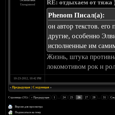
RE: отдыхаем от тяжа )
Unregistered
Phenom Писал(а):
он автор текстов. его
другие, особенно Элви
исполненные им самим
Жизнь, штука противна
локомотивом рок н рол
10-23-2012, 10:42 PM
«
Предыдущая
|
Следующая
»
Страницы (31):
« Предыдущая
1
...
24
25
26
27
28
...
31
Сле
Версия для просмотра
Подписаться на тему