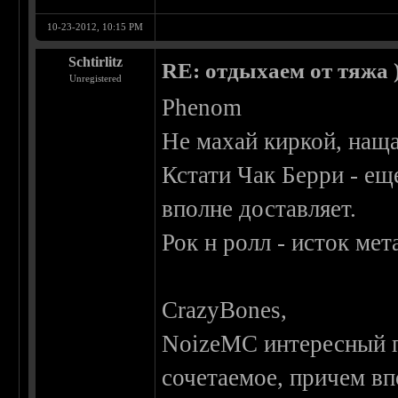
10-23-2012, 10:15 PM
Schtirlitz
RE: отдыхаем от тяжа )
Unregistered
Phenom
Не махай киркой, нащ
Кстати Чак Берри - ещ
вполне доставляет.
Рок н ролл - исток мет
CrazyBones,
NoizeMC интересный п
сочетаемое, причем вп