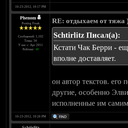
10-23-2012, 10:17 PM
Phenom
RE: отдыхаем от тяжа )
Posting Freak
Schtirlitz Писал(а):
Сообщений: 1,102
Темы: 34
У нас с: Apr 2011
Кстати Чак Берри - ещ
Рейтинг:
40
вполне доставляет.
он автор текстов. его 
другие, особенно Элвис
исполненные им самим
10-23-2012, 10:26 PM
Schtirlitz