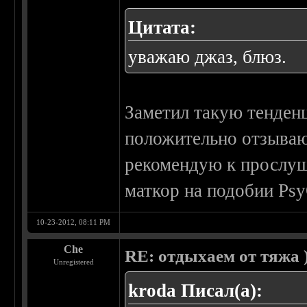
Цитата:
уважаю джаз, блюз.
Заметил такую тенден
положительно отзываю
рекомендую к прослуш
маткор на подобии Psy
10-23-2012, 08:11 PM
Che
RE: отдыхаем от тяжа )
Unregistered
kroda Писал(а):