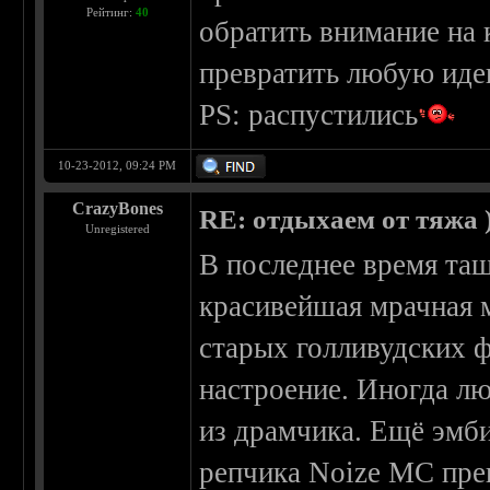
Рейтинг:
40
обратить внимание на
превратить любую иде
PS: распустились
10-23-2012, 09:24 PM
CrazyBones
RE: отдыхаем от тяжа )
Unregistered
В последнее время тащус
красивейшая мрачная м
старых голливудских ф
настроение. Иногда л
из драмчика. Ещё эмби
репчика Noize MC пре