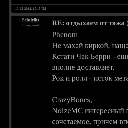
10-23-2012, 10:15 PM
Schtirlitz
RE: отдыхаем от тяжа )
Unregistered
Phenom
Не махай киркой, нащ
Кстати Чак Берри - ещ
вполне доставляет.
Рок н ролл - исток мет
CrazyBones,
NoizeMC интересный п
сочетаемое, причем вп