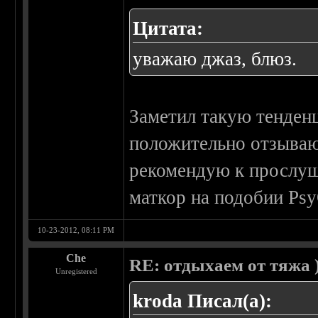
Цитата:
уважаю джаз, блюз.
Заметил такую тенден
положительно отзываю
рекомендую к прослуш
маткор на подобии Psy
10-23-2012, 08:11 PM
Che
RE: отдыхаем от тяжа )
Unregistered
kroda Писал(а):