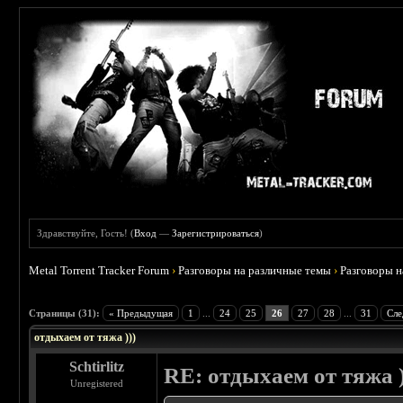
Здравствуйте, Гость! (
Вход
—
Зарегистрироваться
)
Metal Torrent Tracker Forum
›
Разговоры на различные темы
›
Разговоры 
 4.6
Страницы (31):
« Предыдущая
1
...
24
25
26
27
28
...
31
Сле
отдыхаем от тяжа )))
Schtirlitz
RE: отдыхаем от тяжа )
Unregistered