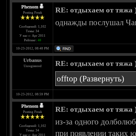
Phenom
RE: отдыхаем от тяжа )
Posting Freak
однажды послушал Чак
Сообщений: 1,102
Темы: 34
У нас с: Apr 2011
Рейтинг:
40
10-23-2012, 08:48 PM
Urbanus
RE: отдыхаем от тяжа )
Unregistered
offtop
(Развернуть)
10-23-2012, 08:59 PM
Phenom
RE: отдыхаем от тяжа )
Posting Freak
из-за одного долболюб
Сообщений: 1,102
Темы: 34
при появлении таких юн
У нас с: Apr 2011