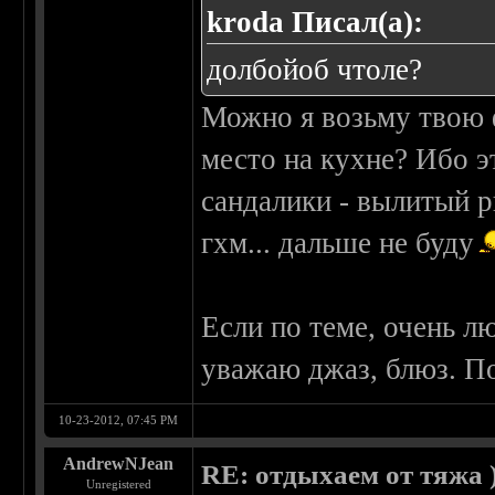
kroda Писал(а):
долбойоб чтоле?
Можно я возьму твою 
место на кухне? Ибо э
сандалики - вылитый р
гхм... дальше не буду
Если по теме, очень 
уважаю джаз, блюз. По
10-23-2012, 07:45 PM
AndrewNJean
RE: отдыхаем от тяжа )
Unregistered