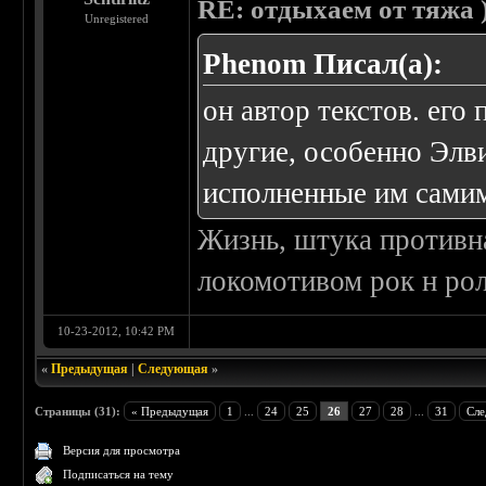
RE: отдыхаем от тяжа )
Unregistered
Phenom Писал(а):
он автор текстов. его
другие, особенно Элви
исполненные им самим
Жизнь, штука противна
локомотивом рок н рол
10-23-2012, 10:42 PM
«
Предыдущая
|
Следующая
»
Страницы (31):
« Предыдущая
1
...
24
25
26
27
28
...
31
Сле
Версия для просмотра
Подписаться на тему