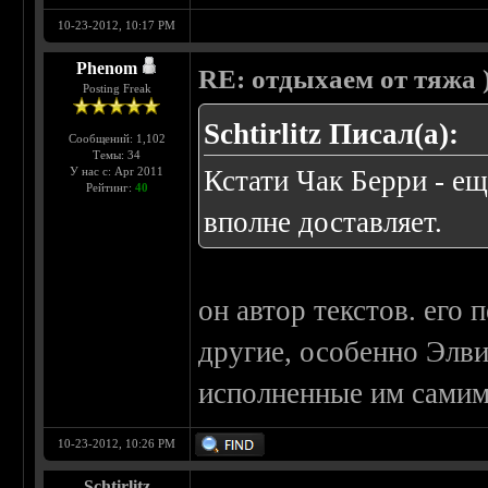
10-23-2012, 10:17 PM
Phenom
RE: отдыхаем от тяжа )
Posting Freak
Schtirlitz Писал(а):
Сообщений: 1,102
Темы: 34
У нас с: Apr 2011
Кстати Чак Берри - ещ
Рейтинг:
40
вполне доставляет.
он автор текстов. его 
другие, особенно Элвис
исполненные им самим
10-23-2012, 10:26 PM
Schtirlitz