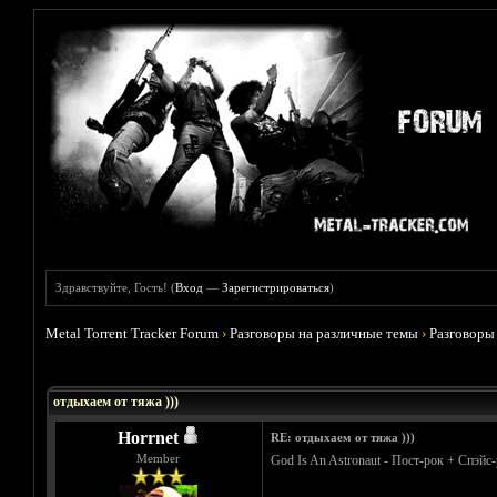
Здравствуйте, Гость! (
Вход
—
Зарегистрироваться
)
Metal Torrent Tracker Forum
›
Разговоры на различные темы
›
Разговоры
Голосов: 5 - Средняя оценка: 4.6
1
2
3
4
5
отдыхаем от тяжа )))
Horrnet
RE: отдыхаем от тяжа )))
Member
God Is An Astronaut - Пост-рок + Спэйс-