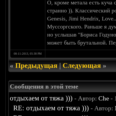
О, кроме метала есть куча
странно )). Классический р
Genesis, Jimi Hendrix, Love
Муссоргского. Раньше я дум
но услышав "Бориса Годунов
может быть брутальной. Пер
08-11-2013, 05:38 PM
«
Предыдущая
|
Следующая
»
Сообщения в этой теме
отдыхаем от тяжа )))
- Автор:
Che
- 
RE: отдыхаем от тяжа )))
- Автор: