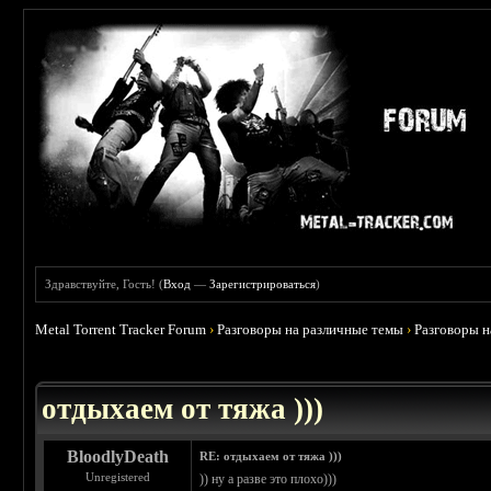
Здравствуйте, Гость! (
Вход
—
Зарегистрироваться
)
Metal Torrent Tracker Forum
›
Разговоры на различные темы
›
Разговоры 
 4.6
отдыхаем от тяжа )))
BloodlyDeath
RE: отдыхаем от тяжа )))
Unregistered
)) ну а разве это плохо)))