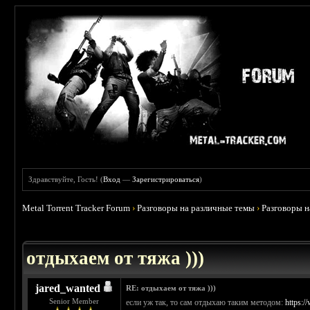
Здравствуйте, Гость! (
Вход
—
Зарегистрироваться
)
Metal Torrent Tracker Forum
›
Разговоры на различные темы
›
Разговоры 
 4.6
отдыхаем от тяжа )))
jared_wanted
RE: отдыхаем от тяжа )))
Senior Member
если уж так, то сам отдыхаю таким методом:
https: