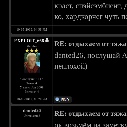
краст, спэйсэмбиент, 
ко, хардкорчег чуть 
10-05-2009, 04:58 PM
EXPLOIT_666
RE: отдыхаем от тяжа 
Member
danted26, послушай Al
неплохой)
Сообщений: 117
Темы: 4
У нас с: Jun 2009
Рейтинг:
0
10-05-2009, 06:29 PM
danted26
RE: отдыхаем от тяжа 
Unregistered
ок возьмём на заметку