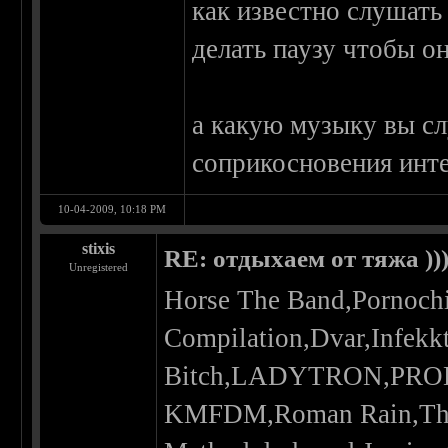
как известно слушать
делать паузу чтобы он
а какую музыку вы сл
соприкосновения инт
10-04-2009, 10:18 PM
stixis
RE: отдыхаем от тяжа ))
Unregistered
Horse The Band,Pornoch
Compilation,Dvar,Infekk
Bitch,LADYTRON,PRODI
KMFDM,Roman Rain,The D