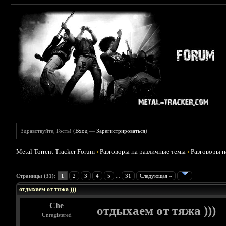
Здравствуйте, Гость! (
Вход
—
Зарегистрироваться
)
Metal Torrent Tracker Forum
›
Разговоры на различные темы
›
Разговоры 
 4.6
Страницы (31):
1
2
3
4
5
...
31
Следующая »
отдыхаем от тяжа )))
Che
отдыхаем от тяжа )))
Unregistered