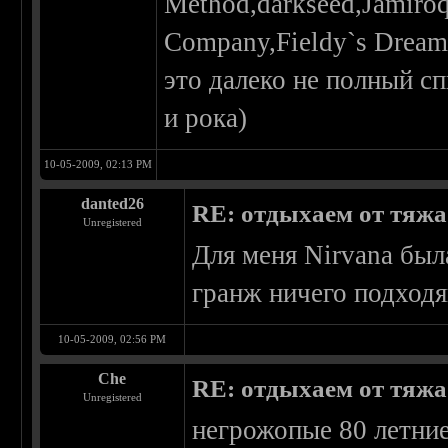
Method,darkseed,Jamiro
Company,Fieldy`s Dream
это далеко не полный с
и рока)
10-05-2009, 02:13 PM
danted26
RE: отдыхаем от тяжа 
Unregistered
Для меня Nirvana был
гранж ничего подходящ
10-05-2009, 02:56 PM
Che
RE: отдыхаем от тяжа 
Unregistered
негрожопые 80 летние