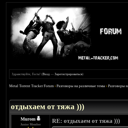
Здравствуйте, Гость! (
Вход
—
Зарегистрироваться
)
Metal Torrent Tracker Forum
›
Разговоры на различные темы
›
Разговоры 
 4.6
отдыхаем от тяжа )))
Murom
RE: отдыхаем от тяжа )))
Junior Member