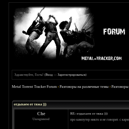
Здравствуйте, Гость! (
Вход
—
Зарегистрироваться
)
Metal Torrent Tracker Forum
›
Разговоры на различные темы
›
Разговоры
Голосов: 5 - Средняя оценка: 4.6
1
2
3
4
5
отдыхаем от тяжа )))
Che
RE: отдыхаем от тяжа )))
Unregistered
про кампутер никто и не говорит. с кар