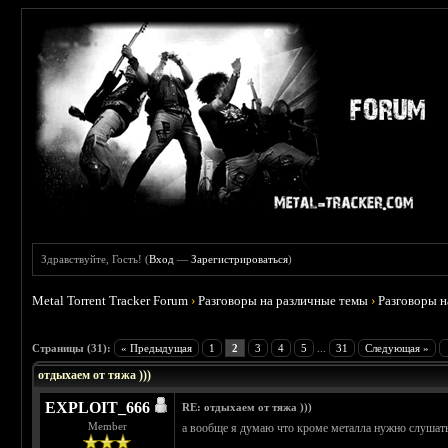
Здравствуйте, Гость! (
Вход
—
Зарегистрироваться
)
Metal Torrent Tracker Forum
›
Разговоры на различные темы
›
Разговоры 
 4.6
Страницы (31):
« Предыдущая
1
2
3
4
5
...
31
Следующая »
отдыхаем от тяжа )))
EXPLOIT_666
RE: отдыхаем от тяжа )))
Member
а вообще я думаю что кроме металла нужно слушать 