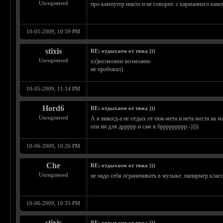
Unregistered
про кампутер никто и не говорит. с карманного камп
10-05-2009, 10:59 PM
stixis
RE: отдыхаем от тяжа )))
Unregistered
хз)возможно возможно
не пробовал)
10-05-2009, 11:14 PM
Hord6
RE: отдыхаем от тяжа )))
Unregistered
А я никогд-а не отдых от тяж-мета и нета места на м
опа ни для дррррр и сам я бррррррррр:-))))
10-06-2009, 10:26 PM
Che
RE: отдыхаем от тяжа )))
Unregistered
не надо себя ограничивать в музыке. напирмер кла
10-06-2009, 10:35 PM
stixis
RE: отдыхаем от тяжа )))