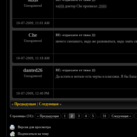
Unregistered
ха)))) доктор Che прописал ;))))))
10-07-2009, 11:01 AM
Che
RE: отдыхаем от тяжа )))
Unregistered
ничего смешного, надо же развиваться, надо знать 
10-07-2009, 11:18 AM
danted26
RE: отдыхаем от тяжа )))
Unregistered
Да кстати в метале есть черты и классики. Я бы Бах
10-07-2009, 12:40 PM
«
Предыдущая
|
Следующая
»
Страницы (31):
« Предыдущая
1
2
3
4
5
...
31
Следующая »
Версия для просмотра
Подписаться на тему