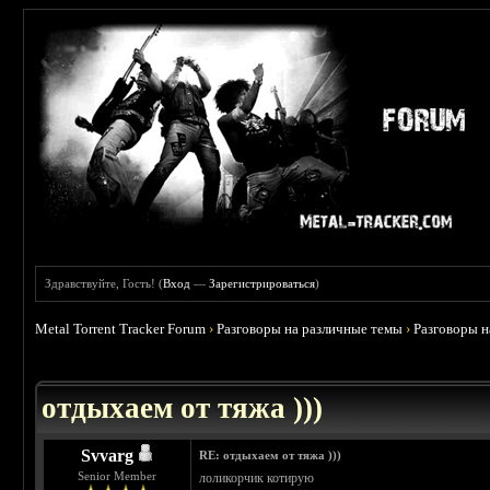
Здравствуйте, Гость! (
Вход
—
Зарегистрироваться
)
Metal Torrent Tracker Forum
›
Разговоры на различные темы
›
Разговоры 
 4.6
отдыхаем от тяжа )))
Svvarg
RE: отдыхаем от тяжа )))
Senior Member
лоликорчик котирую