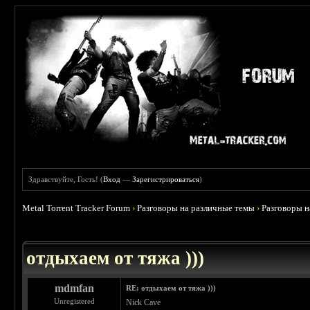
Здравствуйте, Гость! (
Вход
—
Зарегистрироваться
)
Metal Torrent Tracker Forum
›
Разговоры на различные темы
›
Разговоры 
 4.6
отдыхаем от тяжа )))
mdmfan
RE: отдыхаем от тяжа )))
Unregistered
Nick Cave