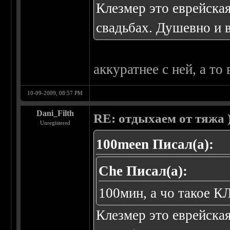
Клезмер это еврейска
свадьбах. Душевно и 
аккуратнее с ней, а то
10-09-2009, 08:57 PM
Dani_Filth
RE: отдыхаем от тяжа )
Unregistered
100meen Писал(а):
Che Писал(а):
100мин, а чо такое 
Клезмер это еврейска