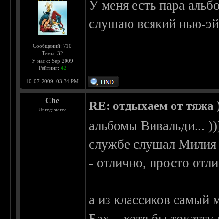
У меня есть пара альб
слушаю всякий нью-эйд
Сообщений: 710
Темы: 32
У нас с: Sep 2009
Рейтинг:
42
10-07-2009, 03:34 PM
Che
RE: отдыхаем от тяжа )
Unregistered
альбомы Вивальди... )))
службе слушал Милия 
- отлично, просто отли
а из классиков самый 
Бах... хотя бы токатту