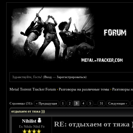
Здравствуйте, Гость! (
Вход
—
Зарегистрироваться
)
Metal Torrent Tracker Forum
›
Разговоры на различные темы
›
Разговоры 
 4.6
Страницы (31):
« Предыдущая
1
2
3
4
5
...
31
Следующая »
отдыхаем от тяжа )))
Nihilist
RE: отдыхаем от тяжа )
Ex Nihilo Nihil Fit