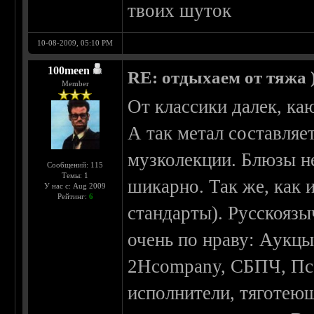
твоих шуток
10-08-2009, 05:10 PM
100meen
RE: отдыхаем от тяжа )
Member
От классики далек, ка
А так метал составляе
музколекции. Блюзы не
Сообщений: 115
Темы: 1
шикарно. Так же, как 
У нас с: Aug 2009
Рейтинг:
6
стандарты). Русскояз
очень по нраву: Аукц
2Hcompany, СБПЧ, Псо
исполнители, тяготеющ