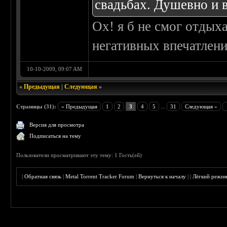
свадьбах. Душевно и 
Ох! я б не смог отдых
негативных впечатлени
10-10-2009, 09:07 AM
«
Предыдущая
|
Следующая
»
Страницы (31):
« Предыдущая
1
2
3
4
5
...
31
Следующая »
Версия для просмотра
Подписаться на тему
Пользователи просматривают эту тему: 1 Гость(ей)
|
Обратная связь
|
Metal Torrent Tracker Forum
|
Вернуться к началу
|
|
Лёгкий режи