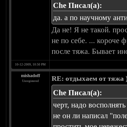
Che Писал(а):
да. а по научному анти
Да не! Я не такой. пр
не по себе. ... короче 
после тяжа. Бывает ин
10-12-2009, 10:50 PM
mishadoff
RE: отдыхаем от тяжа )
Unregistered
Che Писал(а):
черт, надо восполнять
не он ли написал "пол
простить мое невежест