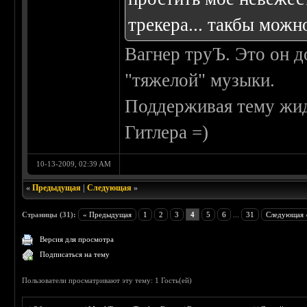
трекера... такбы мож
Вагнер труЪ. Это он д
"тяжелой" музыки.
Поддерживая тему жи
Гитлера =)
10-13-2009, 02:39 AM
«
Предыдущая
|
Следующая
»
Страницы (31):
« Предыдущая
1
2
3
4
5
6
...
31
Следующая 
Версия для просмотра
Подписаться на тему
Пользователи просматривают эту тему: 1 Гость(ей)