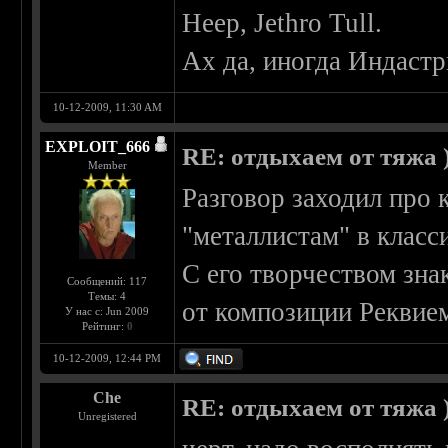
Heep, Jethro Tull.
Ах да, иногда Индастр
10-12-2009, 11:30 AM
EXPLOIT_666
RE: отдыхаем от тяжа )
Member
Разговор заходил про к
"металлистам" в класс
С его творчеством зна
Сообщений: 117
Темы: 4
от композиции Реквие
У нас с: Jun 2009
Рейтинг:
0
10-12-2009, 12:44 PM
Che
RE: отдыхаем от тяжа )
Unregistered