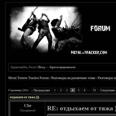
Здравствуйте, Гость! (
Вход
—
Зарегистрироваться
)
Metal Torrent Tracker Forum
›
Разговоры на различные темы
›
Разговоры 
 4.6
Страницы (31):
« Предыдущая
1
2
3
4
5
6
...
31
Следующая 
отдыхаем от тяжа )))
Che
RE: отдыхаем от тяжа )
Unregistered