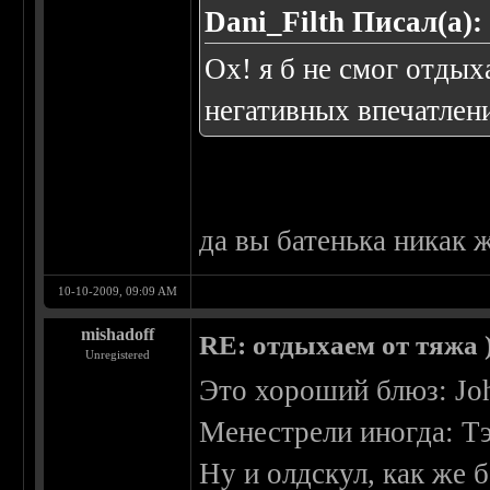
Dani_Filth Писал(а):
Ох! я б не смог отды
негативных впечатлени
да вы батенька никак ж
10-10-2009, 09:09 AM
mishadoff
RE: отдыхаем от тяжа )
Unregistered
Это хороший блюз: Joh
Менестрели иногда: Т
Ну и олдскул, как же б