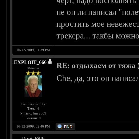
черт, надо восполнять 
не он ли написал "пол
простить мое невежест
трекера... такбы можн
10-12-2009, 01:39 PM
EXPLOIT_666
RE: отдыхаем от тяжа )
Member
Che, да, это он напис
Сообщений: 117
Темы: 4
У нас с: Jun 2009
Рейтинг:
0
10-12-2009, 02:46 PM
Dani_Filth