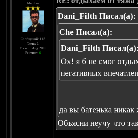
RE: отдыхаем от тяжа )
Member
Dani_Filth Писал(а):
Che Писал(а):
Сообщений: 115
Темы: 1
Dani_Filth Писал(а)
У нас с: Aug 2009
Рейтинг:
6
Ох! я б не смог отды
негативных впечатлен
да вы батенька никак 
Объясни неучу что та