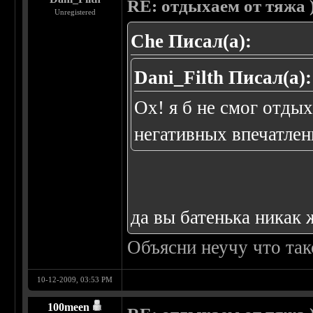
RE: отдыхаем от тяжа )
Unregistered
Che Писал(а):
Dani_Filth Писал(а):
Ох! я б не смог отды
негативных впечатлен
да вы батенька никак 
Объясни неучу что так
10-12-2009, 03:53 PM
100meen