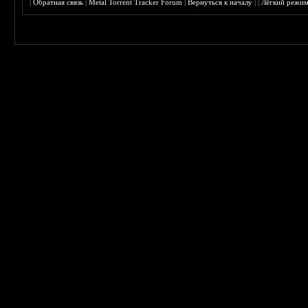
|
Обратная связь
|
Metal Torrent Tracker Forum
|
Вернуться к началу
|
|
Лёгкий режи