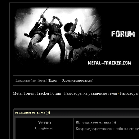
Здравствуйте, Гость! (
Вход
—
Зарегистрироваться
)
Metal Torrent Tracker Forum
›
Разговоры на различные темы
›
Разговоры
Голосов: 5 - Средняя оценка: 4.6
1
2
3
4
5
отдыхаем от тяжа )))
Verno
RE: отдыхаем от тяжа )))
Unregistered
Когда надоедает тяжеляк либо ничего н