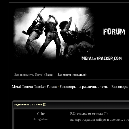
Здравствуйте, Гость! (
Вход
—
Зарегистрироваться
)
Metal Torrent Tracker Forum
›
Разговоры на различные темы
›
Разговоры
Голосов: 5 - Средняя оценка: 4.6
1
2
3
4
5
отдыхаем от тяжа )))
Che
RE: отдыхаем от тяжа )))
Unregistered
вагнера тогда мы найдем и оценим... а 