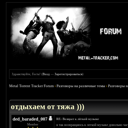
Здравствуйте, Гость! (
Вход
—
Зарегистрироваться
)
Metal Torrent Tracker Forum
›
Разговоры на различные темы
›
Разговоры 
 4.6
отдыхаем от тяжа )))
ded_baraded_007
RE: Возврат к лёгкой музыке
Member
я так возвращаюсь к легкой музыке довольно част