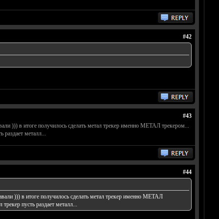
#42
#43
вали ))) в итоге получилось сделать метал трекер именно МЕТАЛ трекером...
ь раздает металл...
#44
давали ))) в итоге получилось сделать метал трекер именно МЕТАЛ
 трекер пусть раздает металл...