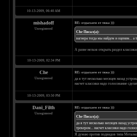
10-13-2009, 06:40 AM
mishadoff
RE: отдыхаем от тяжа )))
Unregistered
Che Писал(а):
вагнера тогда мы найдем и оценим... а
А разве нельзя открыть раздел классики, 
10-13-2009, 02:34 PM
Che
RE: отдыхаем от тяжа )))
Unregistered
да я тут несколько месяцев назад устро
насчет классики надо голосование сделат
10-13-2009, 03:50 PM
Dani_Filth
RE: отдыхаем от тяжа )))
Unregistered
Che Писал(а):
да я тут несколько месяцев назад устр
трекером... насчет классики надо голос
Я думаю против подвидов типа Металкор