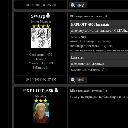
10-14-2009, 02:35 PM
Svvarg
RE: отдыхаем от тяжа )))
Senior Member
EXPLOIT_666 Писал(а):
а почему его тогда называют МЕТАЛко
потому что
митол + хардкор = металкор
металкор + дет метал = дезкор
но тем не менее к митолу они не относят
Сообщений: 476
Цитата:
Темы: 7
У нас с: Oct 2009
а не знаю там, джазкор
Рейтинг:
11
jazzcore тож кстате есть)))
10-14-2009, 02:57 PM
EXPLOIT_666
RE: отдыхаем от тяжа )))
Member
Svvarg, не отрицаю, но блюзкор я в кач