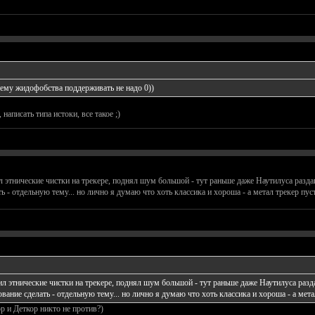
 тему жидофобства поддерживать не надо 0))
написать типа истоки, все такое ;)
ил этнические чистки на трекере, поднял шум большой - тут раньше даже Наутилуса разда
ь - отдельную тему... но лично я думаю что хоть классика и хороша - а метал трекер пуст
оил этнические чистки на трекере, поднял шум большой - тут раньше даже Наутилуса раз
ование сделать - отдельную тему... но лично я думаю что хоть классика и хороша - а метал
 и Деткор никто не против?)