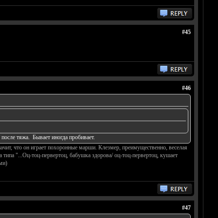
#45
#46
с после тяжа. Бывает иногда пробивает.
значит, что он играет похоронные марши. Клезмер, преимущественно, веселая
а типа "...Оц-тоц-первертоц, бабушка здорова/ оц-тоц-первертоц, кушает
ми)
#47