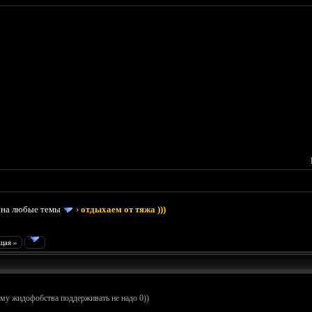
 на любые темы
›
отдыхаем от тяжа )))
щая »
тему жидофобства поддерживать не надо 0))