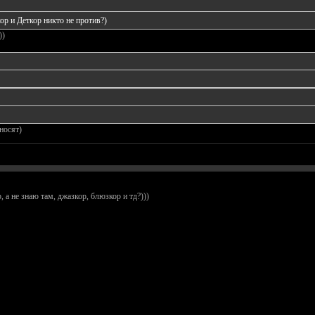
р и Деткор никто не против?)
))
носят)
а не знаю там, джазкор, блюзкор и тд?)))