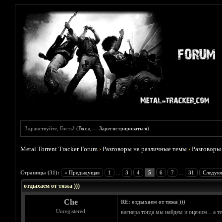
Здравствуйте, Гость! (
Вход
—
Зарегистрироваться
)
Metal Torrent Tracker Forum
›
Разговоры на различные темы
›
Разговоры
Голосов: 5 - Средняя оценка: 4.6
1
2
3
4
5
Страницы (31):
« Предыдущая
1
...
3
4
5
6
7
...
31
Следую
отдыхаем от тяжа )))
Che
RE: отдыхаем от тяжа )))
Unregistered
вагнера тогда мы найдем и оценим... а 