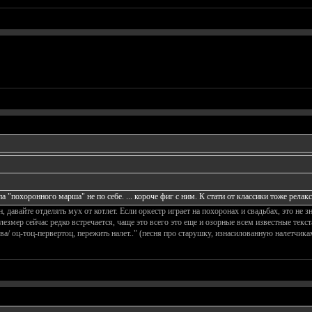
па "похоронного марша" не по себе. ... короче фиг с ним. К стати от классики тоже релак
 давайте отделять мух от котлет. Если оркестр играет на похоронах и свадьбах, это не 
езмер сейчас редко встречается, чаще это всего это еще и озорные всем известные текст
ова/ оц-тоц-первертоц, пережить налет.." (песня про старушку, изнасилованную налетчика