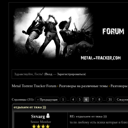
Здравствуйте, Гость! (
Вход
—
Зарегистрироваться
)
Metal Torrent Tracker Forum
›
Разговоры на различные темы
›
Разговоры
Голосов: 5 - Средняя оценка: 4.6
1
2
3
4
5
Страницы (31):
« Предыдущая
1
...
4
5
6
7
8
...
31
Следую
отдыхаем от тяжа )))
Svvarg
RE: отдыхаем от тяжа )))
Senior Member
та по любому есть психи которые и блю