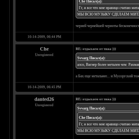
Che Писал(а):
Гг, я все что мне нравицо считаю миталло
МЫ ВСЮ МУЗЫКУ СДЕЛАЕМ МИ
черней чернейшей черноты бесконечности!!!!
10-14-2009, 06:44 PM
Che
RE: отдыхаем от тяжа )))
Unregistered
Svvarg Писал(а):
алсо, Вагнер более метален чем Рахма
а Бах еще метальнее... и Мусоргский тож
10-14-2009, 06:45 PM
danted26
RE: отдыхаем от тяжа )))
Unregistered
Svvarg Писал(а):
Che Писал(а):
Гг, я все что мне нравицо считаю миталло
МЫ ВСЮ МУЗЫКУ СДЕЛАЕМ МИ