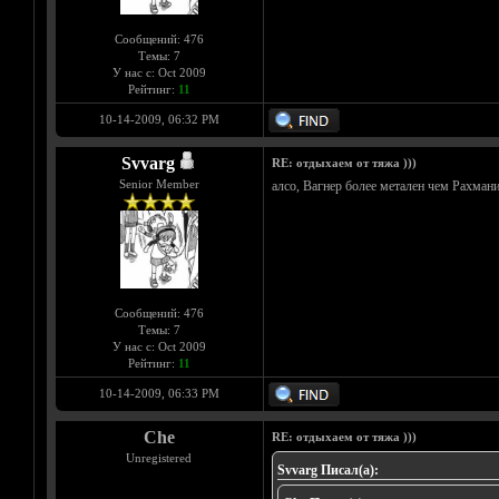
Сообщений: 476
Темы: 7
У нас с: Oct 2009
Рейтинг:
11
10-14-2009, 06:32 PM
Svvarg
RE: отдыхаем от тяжа )))
Senior Member
алсо, Вагнер более метален чем Рахман
Сообщений: 476
Темы: 7
У нас с: Oct 2009
Рейтинг:
11
10-14-2009, 06:33 PM
Che
RE: отдыхаем от тяжа )))
Unregistered
Svvarg Писал(а):