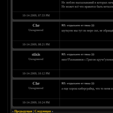
Не люблю высказываний в которых начи
Не может всё что нравится быть металлом
10-14-2009, 07:33 PM
Che
RE: отдыхаем от тяжа )))
Unregistered
шуткуем мы тут по мере сил, не обращ
10-14-2009, 08:21 PM
stixis
RE: отдыхаем от тяжа )))
Unregistered
нихт!Рахманинов с Григом круче!упоми
10-14-2009, 10:12 PM
Che
RE: отдыхаем от тяжа )))
Unregistered
а еще хорош киберграйнд, что то меня в 
10-14-2009, 10:24 PM
«
Предыдущая
|
Следующая
»