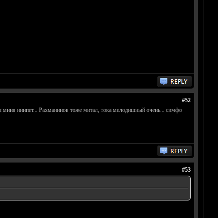
#52
 миня ниипет... Рахманинов тоже митал, тока мелодишный очень... симфо
#53