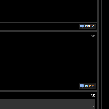
#54
#55