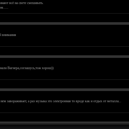
нают всё на свете смешивать.
......
ай внимания
нали Вагнера,соглашусь,тож хорош))
нем завораживает, а раз музыка это электронная то вроде как и отдых от металла...