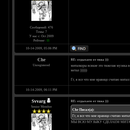
Сообщений: 476
Темы: 7
У нас с: Oct 2009
Рейтинг:
11
10-14-2009, 05:06 PM
Che
RE: отдыхаем от тяжа )))
Unregistered
миталкоры всякие это тяжелая музяка в
метал ))))))
Гг, я все что мне нравицо считаю миталлом 
10-14-2009, 06:11 PM
Svvarg
RE: отдыхаем от тяжа )))
Senior Member
Che Писал(а):
Гг, я все что мне нравицо считаю миталлом
МЫ ВСЮ МУЗЫКУ СДЕЛАЕМ МИТ