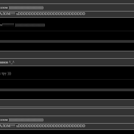
м )))))))))))))))))))))))))))))
ТАЛОМ!!!! xDDDDDDDDDDDDDDDDDDDDDDDDD
!!!!!! )))))))))))))))))))))))))
нинов ^_^
 тру )))
м )))))))))))))))))))))))))))))
ТАЛОМ!!!! xDDDDDDDDDDDDDDDDDDDDDDDDD