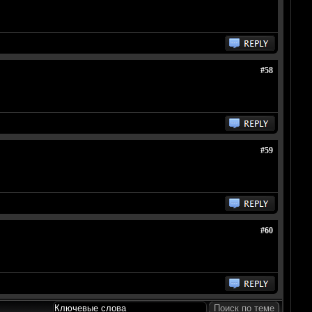
#58
#59
#60