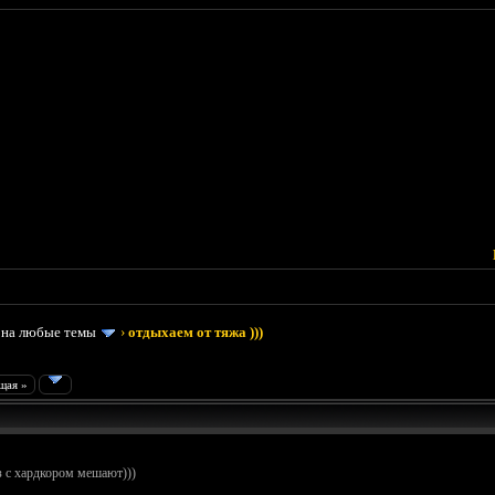
 на любые темы
›
отдыхаем от тяжа )))
щая »
з с хардкором мешают)))