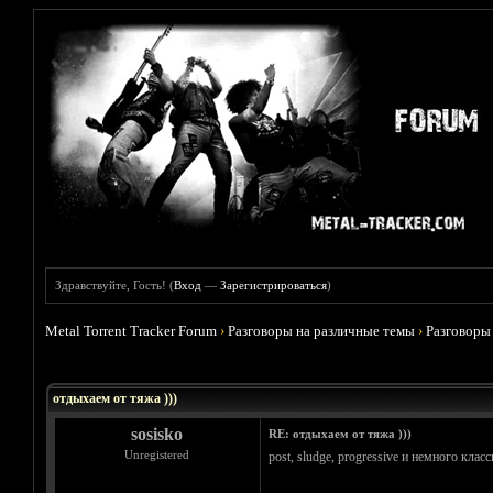
Здравствуйте, Гость! (
Вход
—
Зарегистрироваться
)
Metal Torrent Tracker Forum
›
Разговоры на различные темы
›
Разговоры
Голосов: 5 - Средняя оценка: 4.6
1
2
3
4
5
отдыхаем от тяжа )))
sosisko
RE: отдыхаем от тяжа )))
Unregistered
post, sludge, progressive и немного клас