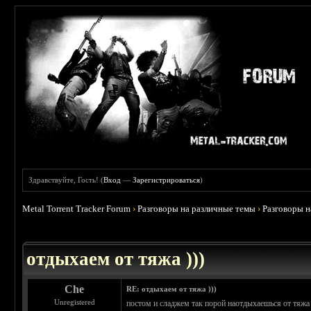
Здравствуйте, Гость! (
Вход
—
Зарегистрироваться
)
Metal Torrent Tracker Forum
›
Разговоры на различные темы
›
Разговоры 
 4.6
отдыхаем от тяжа )))
Che
RE: отдыхаем от тяжа )))
Unregistered
постом и сладжем так порой наотдыхаешься от тяжа