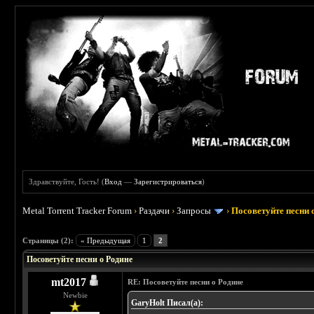
Здравствуйте, Гость! (
Вход
—
Зарегистрироваться
)
Metal Torrent Tracker Forum
›
Раздачи
›
Запросы
›
Посоветуйте песни 
 0
Страницы (2):
« Предыдущая
1
2
Посоветуйте песни о Родине
mt2017
RE: Посоветуйте песни о Родине
Newbie
GaryHolt Писал(а):