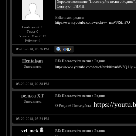
Хорошее пожелание "Посоветуйте песни о Родине".
Советую - ГИМН.
Eldiarn моя родина
https://www.youtube.com/watch?v=_umVNSiJiYQ
Сообщений: 1
Темы: 0
У нас с: May 2017
Рейтинг:
0
05-19-2018, 06:26 PM
Hentaisan
RE: Посоветуйте песни о Родине
Unregistered
https://www.youtube.com/watch?v=k0lavu8fV5Q
Ну к
05-20-2018, 02:38 PM
рельса ХТ
RE: Посоветуйте песни о Родине
Unregistered
https://yout
О Родине? Пожалуйста.
05-20-2018, 05:24 PM
vrl_mck
RE: Посоветуйте песни о Родине