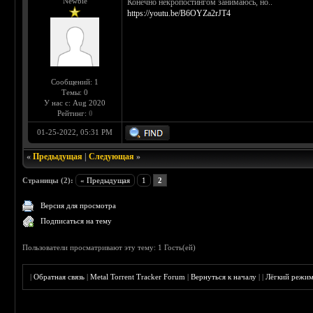
Newbie
Конечно некропостингом занимаюсь, но..
https://youtu.be/B6OYZa2rJT4
Сообщений: 1
Темы: 0
У нас с: Aug 2020
Рейтинг:
0
01-25-2022, 05:31 PM
«
Предыдущая
|
Следующая
»
Страницы (2):
« Предыдущая
1
2
Версия для просмотра
Подписаться на тему
Пользователи просматривают эту тему: 1 Гость(ей)
|
Обратная связь
|
Metal Torrent Tracker Forum
|
Вернуться к началу
|
|
Лёгкий режи