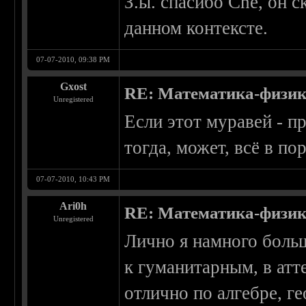
З.ы. спасибо Che, он с
данном контексте.
07-07-2010, 09:38 PM
Gxost
RE: Математика-физика
Unregistered
Если этот муравей - п
тогда, может, всё в по
07-07-2010, 10:43 PM
Ari0h
RE: Математика-физика
Unregistered
Лично я намного боль
к гуманитарным, в атт
отлично по алгебре, г