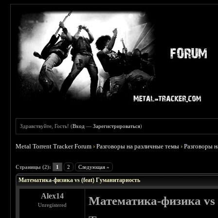
Здравствуйте, Гость! (
Вход
—
Зарегистрироваться
)
Metal Torrent Tracker Forum
›
Разговоры на различные темы
›
Разговоры 
 0
Страницы (2):
1
2
Следующая »
Математика-физика vs (feat) Гуманитарность
Alex14
Математика-физика vs 
Unregistered