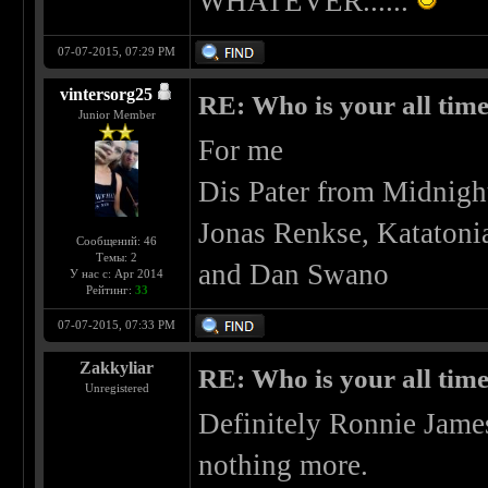
WHATEVER......
07-07-2015, 07:29 PM
vintersorg25
RE: Who is your all time
Junior Member
For me
Dis Pater from Midnig
Jonas Renkse, Katatoni
Сообщений: 46
Темы: 2
and Dan Swano
У нас с: Apr 2014
Рейтинг:
33
07-07-2015, 07:33 PM
Zakkyliar
RE: Who is your all time
Unregistered
Definitely Ronnie James
nothing more.