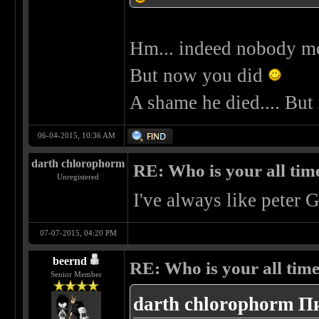
Hm... indeed nobody me
But now you did
A shame he died.... But
06-04-2015, 10:36 AM
darth chlorophorm
RE: Who is your all time
Unregistered
I've always like peter 
07-07-2015, 04:20 PM
beernd
RE: Who is your all time
Senior Member
darth chlorophorm Пи