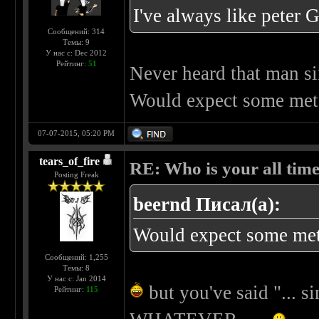
I've always like peter 
Сообщений: 314
Темы: 9
У нас с: Dec 2012
Рейтинг:
51
Never heard that man sin
Would expect some met
07-07-2015, 05:20 PM
tears_of_fire
RE: Who is your all time
Posting Freak
beernd Писал(а):
Would expect some met
Сообщений: 1,255
Темы: 8
У нас с: Jan 2014
but you've said "... s
Рейтинг:
115