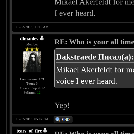
Mikael Akerfeldt for me
I ever heard.
06-03-2015, 11:19 AM
dimanlev
RE: Who is your all time
Member
Dakstraede Писал(а):
Mikael Akerfeldt for m
voice I ever heard.
Сообщений: 129
Темы: 0
У нас с: Sep 2012
Рейтинг:
12
Yep!
06-03-2015, 05:02 PM
tears_of_fire
RE: Who is your all time