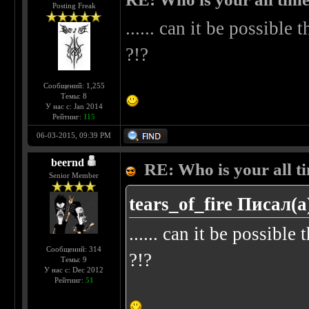
Posting Freak
...... can it be possibl
?!?
Сообщений: 1,255
Темы: 8
У нас с: Jan 2014
Рейтинг:
115
06-03-2015, 09:39 PM
beernd
RE: Who is your all ti
Senior Member
tears_of_fire Писал(а
...... can it be possibl
Сообщений: 314
?!?
Темы: 9
У нас с: Dec 2012
Рейтинг:
51