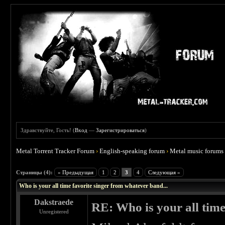
Здравствуйте, Гость! (
Вход
—
Зарегистрироваться
)
Metal Torrent Tracker Forum
›
English-speaking forum
›
Metal music forums
 0
Страницы (4):
« Предыдущая
1
2
3
4
Следующая »
Who is your all time favorite singer from whatever band...
Dakstraede
RE: Who is your all time
Unregistered